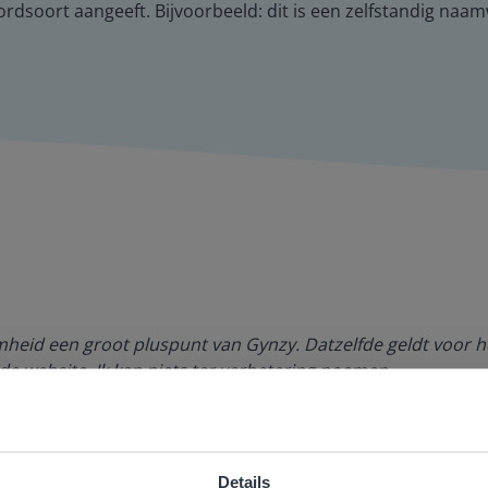
rdsoort aangeeft. Bijvoorbeeld: dit is een zelfstandig naam
amheid een groot pluspunt van Gynzy. Datzelfde geldt voor h
de website. Ik kan niets ter verbetering noemen.
es Margrietschool
Details