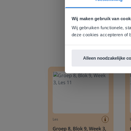
Deze w
Gezien je
Wij maken gebruik van cook
English g
Wij gebruiken functionele, st
E
deze cookies accepteren of b
Alleen noodzakelijke c
Groep 8, Blok 9, Week 3, Les 11
Groep
Les
Groep 8, Blok 9, Week 3,