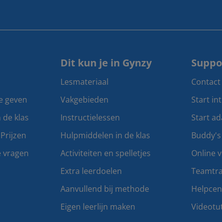
Dit kun je in Gynzy
Suppo
Lesmateriaal
Contact
te geven
Vakgebieden
Start in
n de klas
Instructielessen
Start ad
Prijzen
Hulpmiddelen in de klas
Buddy's
e vragen
Activiteiten en spelletjes
Online v
Extra leerdoelen
Teamtra
Aanvullend bij methode
Helpce
Eigen leerlijn maken
Videotut