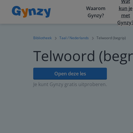
Wat
Waarom
kun je
Gynzy?
met
Gynzy
Bibliotheek
Taal / Nederlands
Telwoord (begrip)
Telwoord (begr
Open deze les
Je kunt Gynzy gratis uitproberen.