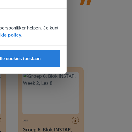
e
voor
persoonlijker helpen. Je kunt
kie policy
.
lle cookies toestaan
8
Groep 6, Blok INSTAP, Week 2, Les 8
Les
,
Groep 6, Blok INSTAP,