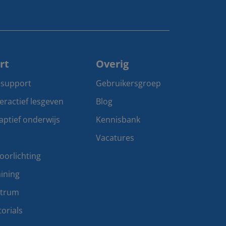
rt
Overig
 support
Gebruikersgroep
teractief lesgeven
Blog
aptief onderwijs
Kennisbank
Vacatures
oorlichting
ining
ntrum
orials