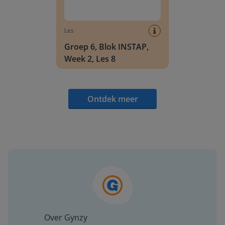
Les
Groep 6, Blok INSTAP,
Week 2, Les 8
Ontdek meer
Over Gynzy