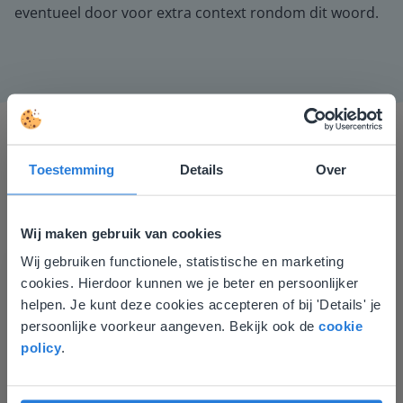
eventueel door voor extra context rondom dit woord.
Toestemming
Details
Over
Wij maken gebruik van cookies
Ik vind de professionaliteit en behulpzaamheid een
Wij gebruiken functionele, statistische en marketing
Deze website komt niet
groot pluspunt van Gynzy. Datzelfde geldt voor het
cookies. Hierdoor kunnen we je beter en persoonlijker
luisteren naar suggesties, het open karakter en de
overeen met je locatie
helpen. Je kunt deze cookies accepteren of bij 'Details' je
informatievoorziening via de website. Ik kan niets ter
persoonlijke voorkeur aangeven. Bekijk ook de
cookie
Gezien je locatie, denken we dat je misschien
verbetering noemen.
policy
.
liever naar de website voor English gaat. Hier
Tamara Alkemade
vind je regionale lescontent en prijzen.
Leerkracht / ICT-coördinator op de Prinses
Margrietschool