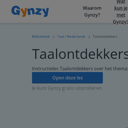
Wat
Waarom
kun je
Gynzy?
met
Gynzy
Bibliotheek
Taal / Nederlands
Taalontdekkers
Taalontdekker
Instructieles Taalontdekkers over het thema
Open deze les
Je kunt Gynzy gratis uitproberen.