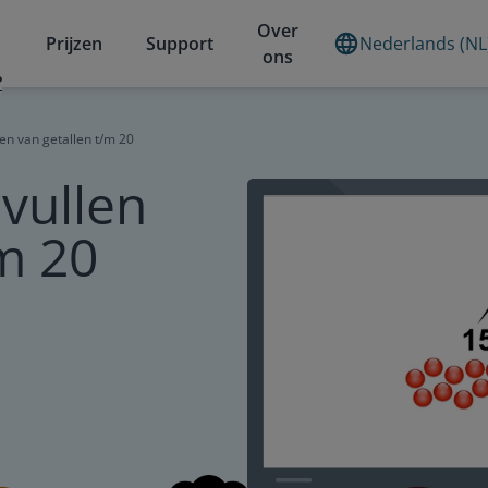
Over
Prijzen
Support
Nederlands (NL
ons
?
len van getallen t/m 20
nvullen
/m 20