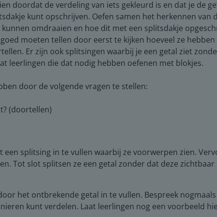
zien doordat de verdeling van iets gekleurd is en dat je de g
litsdakje kunt opschrijven. Oefen samen het herkennen van d
ij kunnen omdraaien en hoe dit met een splitsdakje opgesch
zij goed moeten tellen door eerst te kijken hoeveel ze hebben
llen. Er zijn ook splitsingen waarbij je een getal ziet zonde
at leerlingen die dat nodig hebben oefenen met blokjes.
bben door de volgende vragen te stellen:
t? (doortellen)
t een splitsing in te vullen waarbij ze voorwerpen zien. Ver
en. Tot slot splitsen ze een getal zonder dat deze zichtbaa
door het ontbrekende getal in te vullen. Bespreek nogmaals
manieren kunt verdelen. Laat leerlingen nog een voorbeeld h