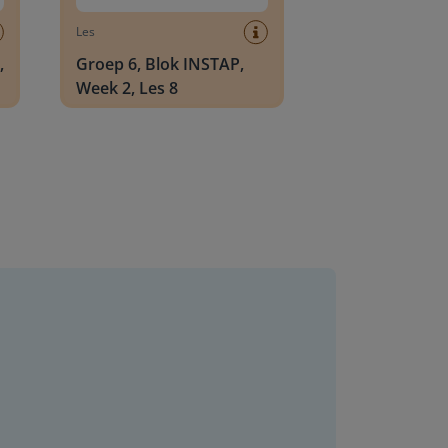
Les
,
Groep 6, Blok INSTAP,
Week 2, Les 8