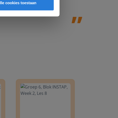
Jolanda Steij
lle cookies toestaan
8
Groep 6, Blok INSTAP, Week 2, Les 8