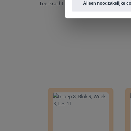
Leerkracht / ICT-coördinator op de Prins
Alleen noodzakelijke c
Groep 8, Blok 9, Week 3, Les 11
Groep