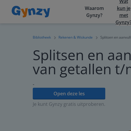
Wat
Waarom
kun je
Gynzy?
met
Gynzy
Bibliotheek
Rekenen & Wiskunde
Splitsen en aanvul
Splitsen en aa
van getallen t
-
Open deze les
Je kunt Gynzy gratis uitproberen.