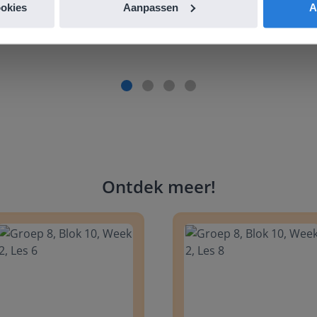
es Margrietschool
ookies
Aanpassen
A
Ontdek meer
!
 8, Blok 10, Week 2, Les 6
Groep 8, Blok 10, Week 2, Les 