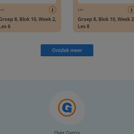
Les
Les
Groep 8, Blok 10, Week 2,
Groep 8, Blok 10, Week 2
Les 6
Les 8
Ontdek meer
Over Gynzy