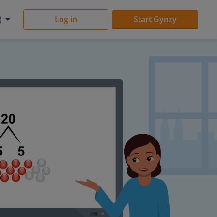
)
Log in
Start Gynzy