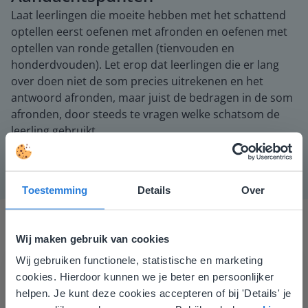
Laat leerlingen die moeite hebben met het schattend
optellen eerst oefenen met afronden en oefenen met
optellen van ronde getallen (tienvouden en
honderdvouden). Let erop dat leerlingen die er lang
over doen niet de som precies uitrekenen en het
antwoord afronden, maar juist de bedragen in de som
afronden, door steeds te vragen welke schatsom de
leerling gebruikt.
Toestemming
Details
Over
Wij maken gebruik van cookies
Wij gebruiken functionele, statistische en marketing
Deze website komt niet
cookies. Hierdoor kunnen we je beter en persoonlijker
overeen met je locatie
helpen. Je kunt deze cookies accepteren of bij 'Details' je