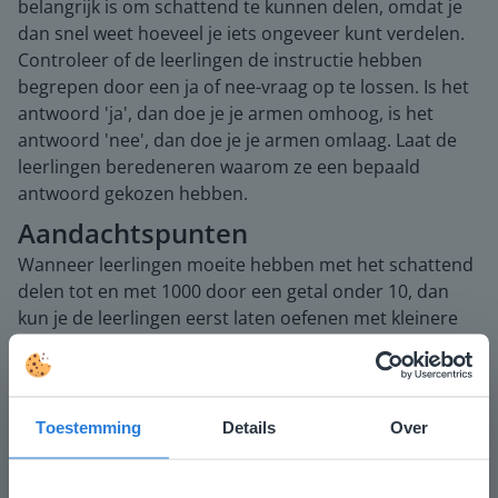
belangrijk is om schattend te kunnen delen, omdat je
dan snel weet hoeveel je iets ongeveer kunt verdelen.
Controleer of de leerlingen de instructie hebben
begrepen door een ja of nee-vraag op te lossen. Is het
antwoord 'ja', dan doe je je armen omhoog, is het
antwoord 'nee', dan doe je je armen omlaag. Laat de
leerlingen beredeneren waarom ze een bepaald
antwoord gekozen hebben.
Aandachtspunten
Wanneer leerlingen moeite hebben met het schattend
delen tot en met 1000 door een getal onder 10, dan
kun je de leerlingen eerst laten oefenen met kleinere
deelsommen die niet boven de 200 komen. Maak het
eventueel visueel met blokjes. Vervolgens maak je de
aantallen steeds groter. Laat ze de ronde getallen die
deelbaar zijn door de deler opschrijven om een juiste
Toestemming
Details
Over
schatsom te kunnen maken.