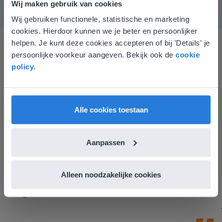
Wij maken gebruik van cookies
Wij gebruiken functionele, statistische en marketing
Deze website komt niet
cookies. Hierdoor kunnen we je beter en persoonlijker
overeen met je locatie
helpen. Je kunt deze cookies accepteren of bij 'Details' je
persoonlijke voorkeur aangeven. Bekijk ook de
cookie
Gezien je locatie, denken we dat je misschien
policy
.
liever naar de website voor English gaat. Hier
vind je regionale lescontent en prijzen.
English
Nederland
Ik vind de professionaliteit en behulpzaamheid een
Alle cookies toestaan
groot pluspunt van Gynzy. Datzelfde geldt voor het
luisteren naar suggesties, het open karakter en de
Aanpassen
informatievoorziening via de website. Ik kan niets ter
verbetering noemen.
Tamara Alkemade
Alleen noodzakelijke cookies
Leerkracht / ICT-coördinator op de Prinses
Margrietschool