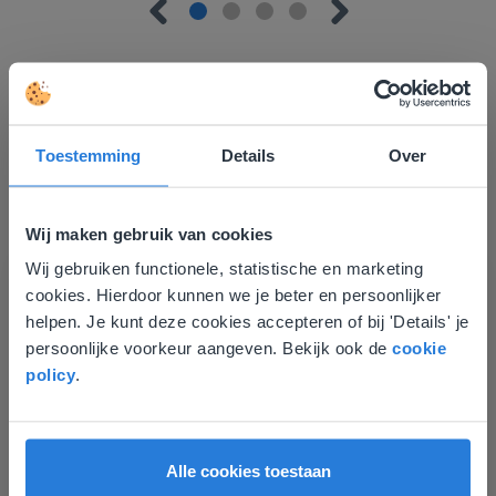
Toestemming
Details
Over
Ontdek meer
!
Groep 8, Blok 9, Week 3, Les 11
Wij maken gebruik van cookies
Wij gebruiken functionele, statistische en marketing
Deze website komt niet
cookies. Hierdoor kunnen we je beter en persoonlijker
overeen met je locatie
helpen. Je kunt deze cookies accepteren of bij 'Details' je
persoonlijke voorkeur aangeven. Bekijk ook de
cookie
Gezien je locatie, denken we dat je misschien
policy
.
liever naar de website voor English gaat. Hier
vind je regionale lescontent en prijzen.
Les
English
Nederland
Groep 8, Blok 9, Week 3,
Alle cookies toestaan
Les 11