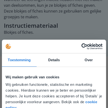
van deelsommen, kun je ze blokjes of fiches geven.
Deze blokjes of fiches kunnen ze gebruiken om gelijke
groepjes te maken.
Instructiemateriaal
Blokjes of fiches.
Toestemming
Details
Over
Wij maken gebruik van cookies
Wij gebruiken functionele, statistische en marketing
Deze website komt niet
cookies. Hierdoor kunnen we je beter en persoonlijker
overeen met je locatie
Ik vind de professionaliteit en behulpzaamheid een
helpen. Je kunt deze cookies accepteren of bij 'Details' je
groot pluspunt van Gynzy. Datzelfde geldt voor het
persoonlijke voorkeur aangeven. Bekijk ook de
cookie
Gezien je locatie, denken we dat je misschien
luisteren naar suggesties, het open karakter en de
policy
.