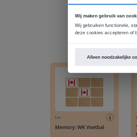
Deze w
Gezien je
Wij maken gebruik van cook
English g
Wij gebruiken functionele, st
E
deze cookies accepteren of b
Alleen noodzakelijke c
Memory: WK Voetbal
Them
Les
Memory: WK Voetbal