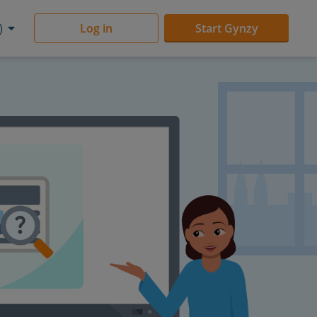
)
Log in
Start Gynzy