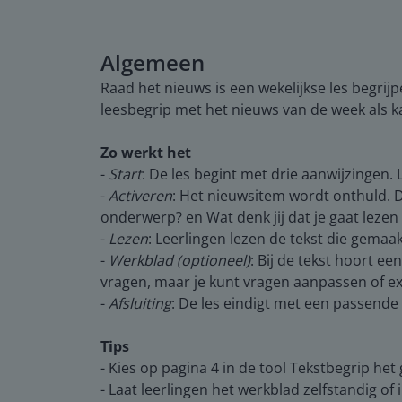
Algemeen
Raad het nieuws is een wekelijkse les begrijp
leesbegrip met het nieuws van de week als k
Zo werkt het
-
Start
: De les begint met drie aanwijzingen
-
Activeren
: Het nieuwsitem wordt onthuld. Da
onderwerp? en Wat denk jij dat je gaat lezen 
-
Lezen
: Leerlingen lezen de tekst die gemaak
-
Werkblad (optioneel)
: Bij de tekst hoort e
vragen, maar je kunt vragen aanpassen of e
-
Afsluiting
: De les eindigt met een passende 
Tips
- Kies op pagina 4 in de tool Tekstbegrip he
- Laat leerlingen het werkblad zelfstandig o