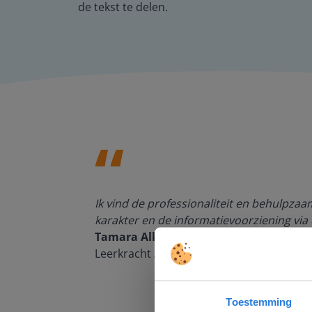
de tekst te delen.
den, de
Ik vind de professionaliteit en behulpza
n om met
karakter en de informatievoorziening via 
Tamara Alkemade
Leerkracht / ICT-coördinator op de Prins
Toestemming