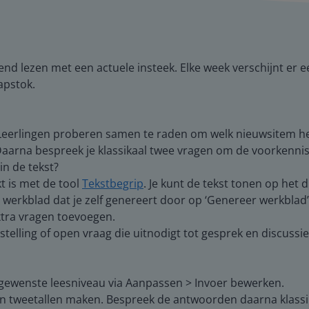
end lezen met een actuele insteek. Elke week verschijnt er e
apstok.
. Leerlingen proberen samen te raden om welk nieuwsitem he
arna bespreek je klassikaal twee vragen om de voorkennis te
in de tekst?
t is met de tool
Tekstbegrip
. Je kunt de tekst tonen op het 
en werkblad dat je zelf genereert door op ‘Genereer werkblad
xtra vragen toevoegen.
stelling of open vraag die uitnodigt tot gesprek en discussi
t gewenste leesniveau via Aanpassen > Invoer bewerken.
f in tweetallen maken. Bespreek de antwoorden daarna klassi