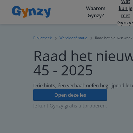
Wat
Waarom
kun je
Gynzy?
met
Gynzy
Bibliotheek
Wereldoriëntatie
Raad het nieuws: week
Raad het nieu
45 - 2025
Drie hints, één verhaal: oefen begrijpend le
Open deze les
Je kunt Gynzy gratis uitproberen.