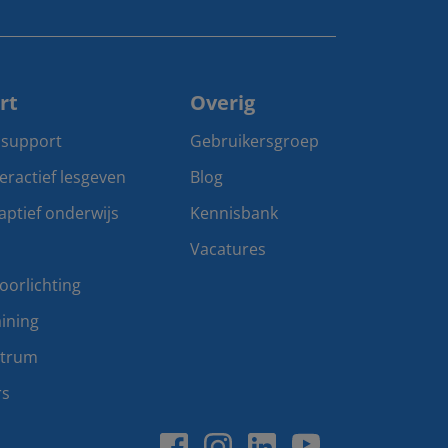
rt
Overig
 support
Gebruikersgroep
teractief lesgeven
Blog
aptief onderwijs
Kennisbank
Vacatures
oorlichting
ining
ntrum
rs