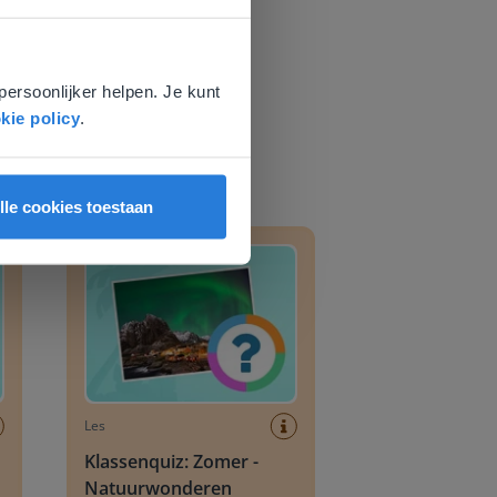
e
voor
persoonlijker helpen. Je kunt
kie policy
.
lle cookies toestaan
gerechten
Klassenquiz: Zomer - Natuurwonderen
Les
Klassenquiz: Zomer -
Natuurwonderen