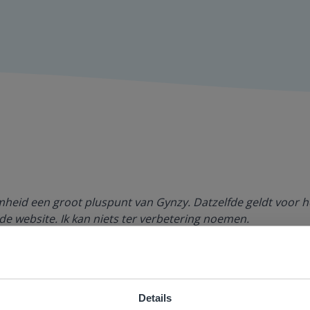
amheid een groot pluspunt van Gynzy. Datzelfde geldt voor h
de website. Ik kan niets ter verbetering noemen.
es Margrietschool
Details