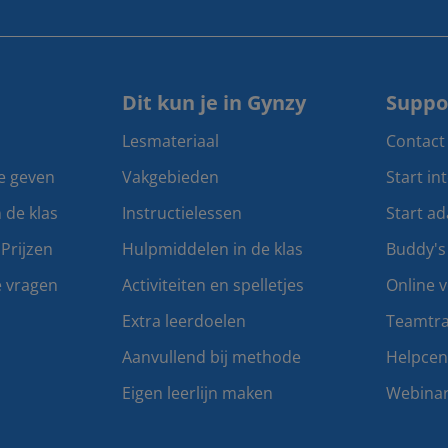
Dit kun je in Gynzy
Suppo
Lesmateriaal
Contact
te geven
Vakgebieden
Start in
n de klas
Instructielessen
Start ad
Prijzen
Hulpmiddelen in de klas
Buddy's
e vragen
Activiteiten en spelletjes
Online v
Extra leerdoelen
Teamtra
Aanvullend bij methode
Helpce
Eigen leerlijn maken
Webina