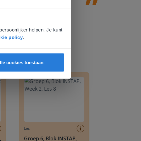
e
voor
persoonlijker helpen. Je kunt
kie policy
.
lle cookies toestaan
8
Groep 6, Blok INSTAP, Week 2, Les 8
Les
,
Groep 6, Blok INSTAP,