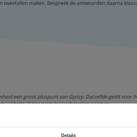
f in tweetallen maken. Bespreek de antwoorden daarna klassi
amheid een groot pluspunt van Gynzy. Datzelfde geldt voor h
de website. Ik kan niets ter verbetering noemen.
es Margrietschool
Details