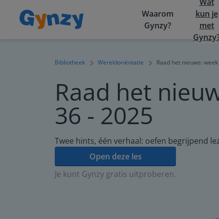
Wat
Waarom
kun je
Gynzy?
met
Gynzy
Bibliotheek
Wereldoriëntatie
Raad het nieuws: week
Raad het nieu
36 - 2025
Twee hints, één verhaal: oefen begrijpend l
Open deze les
Je kunt Gynzy gratis uitproberen.