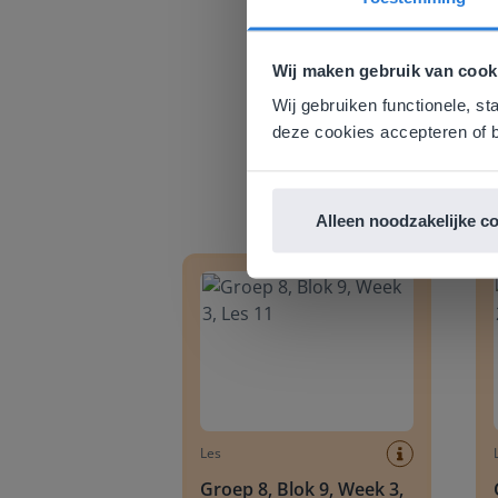
Deze w
Gezien je
Wij maken gebruik van cook
English g
Wij gebruiken functionele, st
E
deze cookies accepteren of b
Alleen noodzakelijke c
Groep 8, Blok 9, Week 3, Les 11
Groep
Les
Groep 8, Blok 9, Week 3,