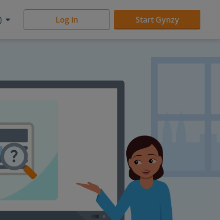
)
Log in
Start Gynzy