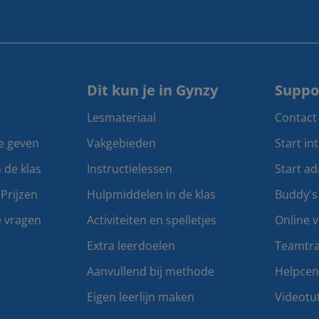
Dit kun je in Gynzy
Suppo
Lesmateriaal
Contact
te geven
Vakgebieden
Start in
n de klas
Instructielessen
Start ad
Prijzen
Hulpmiddelen in de klas
Buddy's
e vragen
Activiteiten en spelletjes
Online v
Extra leerdoelen
Teamtra
Aanvullend bij methode
Helpce
Eigen leerlijn maken
Videotut