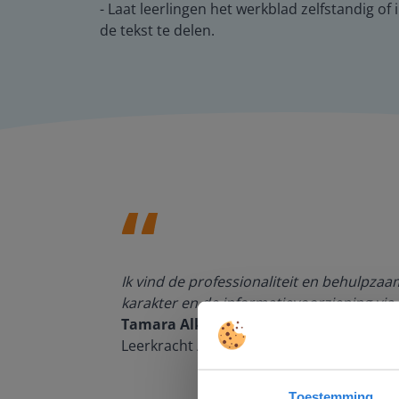
- Laat leerlingen het werkblad zelfstandig o
de tekst te delen.
den, de
Ik vind de professionaliteit en behulpza
n om met
karakter en de informatievoorziening via 
Tamara Alkemade
Leerkracht / ICT-coördinator op de Prins
Toestemming