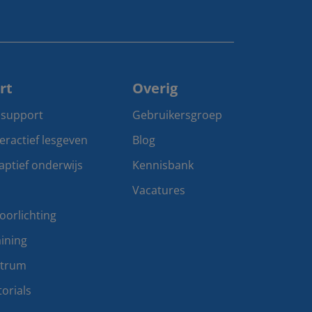
rt
Overig
 support
Gebruikersgroep
teractief lesgeven
Blog
aptief onderwijs
Kennisbank
Vacatures
oorlichting
ining
ntrum
orials