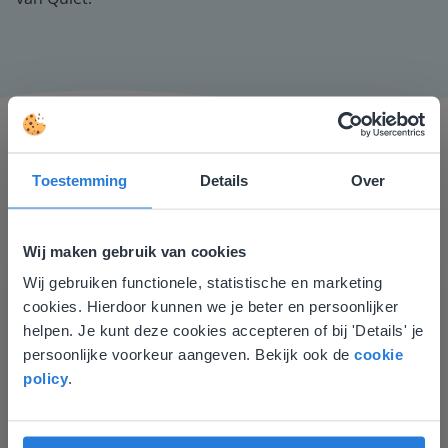
Toestemming
Details
Over
Wij maken gebruik van cookies
Ik vind de professionaliteit en behulpzaamheid een
Wij gebruiken functionele, statistische en marketing
groot pluspunt van Gynzy. Datzelfde geldt voor het
Deze website komt niet
cookies. Hierdoor kunnen we je beter en persoonlijker
luisteren naar suggesties, het open karakter en de
overeen met je locatie
helpen. Je kunt deze cookies accepteren of bij 'Details' je
informatievoorziening via de website. Ik kan niets ter
persoonlijke voorkeur aangeven. Bekijk ook de
cookie
verbetering noemen.
Gezien je locatie, denken we dat je misschien
policy
.
Tamara Alkemade
liever naar de website voor English gaat. Hier
Leerkracht / ICT-coördinator op de Prinses
vind je regionale lescontent en prijzen.
Margrietschool
English
Nederland