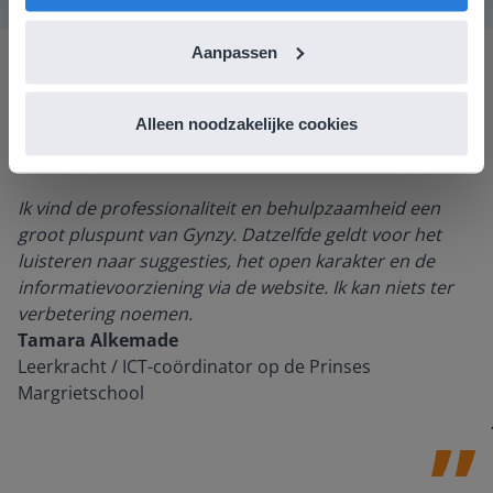
Aanpassen
Alleen noodzakelijke cookies
Ik vind de professionaliteit en behulpzaamheid een
groot pluspunt van Gynzy. Datzelfde geldt voor het
luisteren naar suggesties, het open karakter en de
informatievoorziening via de website. Ik kan niets ter
verbetering noemen.
Tamara Alkemade
Leerkracht / ICT-coördinator op de Prinses
Margrietschool