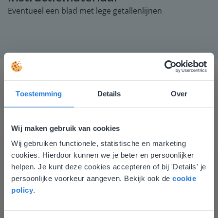
Eventueel een blad met lege getallenlijnen
Toestemming
Details
Over
Wij maken gebruik van cookies
Ik vind de professionaliteit en behulpzaamheid een
Wij gebruiken functionele, statistische en marketing
Deze website komt niet
groot pluspunt van Gynzy. Datzelfde geldt voor het
cookies. Hierdoor kunnen we je beter en persoonlijker
luisteren naar suggesties, het open karakter en de
overeen met je locatie
helpen. Je kunt deze cookies accepteren of bij 'Details' je
informatievoorziening via de website. Ik kan niets ter
persoonlijke voorkeur aangeven. Bekijk ook de
cookie
Gezien je locatie, denken we dat je misschien
verbetering noemen.
policy
.
liever naar de website voor English gaat. Hier
Tamara Alkemade
vind je regionale lescontent en prijzen.
Leerkracht / ICT-coördinator op de Prinses