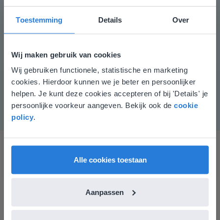
visueel te maken. Hier kan ook MAB-materiaal voor
gebruik worden. Vervolgens kan er geoefend worden
Toestemming
Details
Over
met sprongen van 50. Lukt dit dan kan de leerlingen
sommen tot en met 1000 maken met maximaal twee
eenvoudige getallen.
Wij maken gebruik van cookies
Instructiemateriaal
Wij gebruiken functionele, statistische en marketing
Deze website komt niet
MAB-materiaal, getallenlijn.
cookies. Hierdoor kunnen we je beter en persoonlijker
overeen met je locatie
helpen. Je kunt deze cookies accepteren of bij 'Details' je
persoonlijke voorkeur aangeven. Bekijk ook de
cookie
Gezien je locatie, denken we dat je misschien
policy
.
liever naar de website voor English gaat. Hier
vind je regionale lescontent en prijzen.
English
Nederland
Alle cookies toestaan
Aanpassen
Ik vind de professionaliteit en behulpzaamheid een