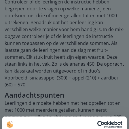
Controleer of de leerlingen de instructie hebben
begrepen door te vragen op welke manier zij een
optelsom met drie of meer getallen tot en met 1000
uitrekenen. Benadruk dat het per leerling kan
verschillen welke manier voor hem handig is. In de mix-
opgave controleer je of de leerlingen de instructie
kunnen toepassen op de verschillende sommen. Als
laatste gaan de leerlingen aan de slag met fruit-
sommen. Elk stuk fruit heeft zijn eigen waarde. Deze
staan links in het vak. Zo is de ananas 450. De opdracht
kan klassikaal worden uitgevoerd of in duo's.
Voorbeeld: sinaasappel (300) + appel (210) + aardbei
(60) = 570
Aandachtspunten
Leerlingen die moeite hebben met het optellen tot en
met 1000 met meerdere getallen, kunnen eerst
oefenen met tellen tot duizend met sprongen van 100.
Hier kan de getallenlijn voor gebruikt worden om het