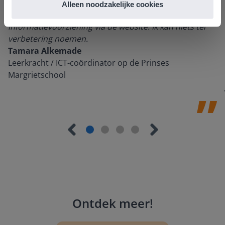
groot pluspunt van Gynzy. Datzelfde geldt voor het
Alleen noodzakelijke cookies
luisteren naar suggesties, het open karakter en de
informatievoorziening via de website. Ik kan niets ter
verbetering noemen.
Tamara Alkemade
Leerkracht / ICT-coördinator op de Prinses
Margrietschool
Ontdek meer
!
Groep 8, Blok 9, Week 3, Les 11