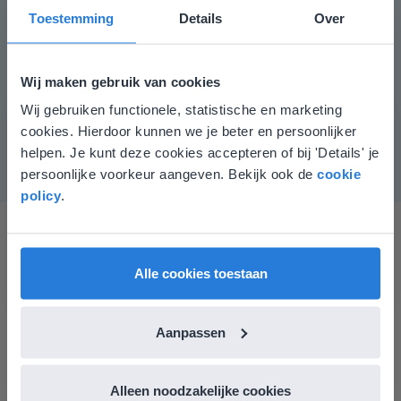
Aandachtspunten
Toestemming
Details
Over
Wanneer leerlingen moeite hebben met het optellen
tot en met 100, kunnen ze een getallenlijn gebruiken
Wij maken gebruik van cookies
als hulpmiddel. Geef aan dat je op verschillende
Wij gebruiken functionele, statistische en marketing
manieren sprongen kunt maken op de getallenlijn.
Deze website komt niet
cookies. Hierdoor kunnen we je beter en persoonlijker
overeen met je locatie
helpen. Je kunt deze cookies accepteren of bij 'Details' je
persoonlijke voorkeur aangeven. Bekijk ook de
cookie
Gezien je locatie, denken we dat je misschien
policy
.
liever naar de website voor English gaat. Hier
vind je regionale lescontent en prijzen.
English
Nederland
Alle cookies toestaan
Aanpassen
Ik vind de professionaliteit en behulpzaamheid een
groot pluspunt van Gynzy. Datzelfde geldt voor het
luisteren naar suggesties, het open karakter en de
Alleen noodzakelijke cookies