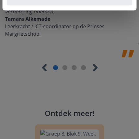
informatievoorziening via de website. Ik kan niets ter
verbetering noemen.
Tamara Alkemade
Leerkracht / ICT-coördinator op de Prinses
Margrietschool
Ontdek meer
!
Groep 8, Blok 9, Week 3, Les 11