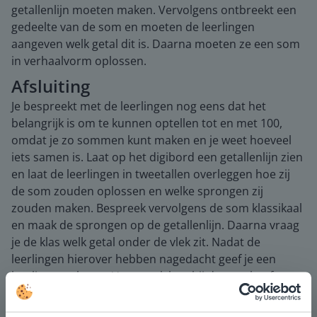
getallenlijn moeten maken. Vervolgens ontbreekt een
gedeelte van de som en moeten de leerlingen
aangeven welk getal dit is. Daarna moeten ze een som
in verhaalvorm oplossen.
Afsluiting
Je bespreekt met de leerlingen nog eens dat het
belangrijk is om te kunnen optellen tot en met 100,
omdat je zo sommen kunt maken en je weet hoeveel
iets samen is. Laat op het digibord een getallenlijn zien
en laat de leerlingen in tweetallen overleggen hoe zij
de som zouden oplossen en welke sprongen zij
zouden maken. Bespreek vervolgens de som klassikaal
en maak de sprongen op de getallenlijn. Daarna vraag
je de klas welk getal onder de vlek zit. Nadat de
leerlingen hierover hebben nagedacht geef je een
leerling een beurt. Vraag ook hoe hij de som heeft
opgelost. Sleep vervolgens de vlek weg om te
controleren of het juiste antwoord is gegeven.