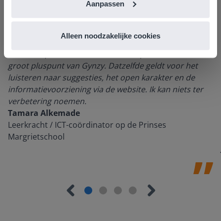
Aanpassen
Alleen noodzakelijke cookies
Ik vind de professionaliteit en behulpzaamheid een
groot pluspunt van Gynzy. Datzelfde geldt voor het
luisteren naar suggesties, het open karakter en de
informatievoorziening via de website. Ik kan niets ter
verbetering noemen.
Tamara Alkemade
Leerkracht / ICT-coördinator op de Prinses
Margrietschool