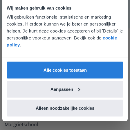
Wij maken gebruik van cookies
Wij gebruiken functionele, statistische en marketing
Deze website komt niet
cookies. Hierdoor kunnen we je beter en persoonlijker
overeen met je locatie
helpen. Je kunt deze cookies accepteren of bij 'Details' je
persoonlijke voorkeur aangeven. Bekijk ook de
cookie
Gezien je locatie, denken we dat je misschien
policy
.
liever naar de website voor English gaat. Hier
vind je regionale lescontent en prijzen.
English
Nederland
Alle cookies toestaan
Ik vind de professionaliteit en behulpzaamheid een
groot pluspunt van Gynzy. Datzelfde geldt voor het
luisteren naar suggesties, het open karakter en de
Aanpassen
informatievoorziening via de website. Ik kan niets ter
verbetering noemen.
Alleen noodzakelijke cookies
Tamara Alkemade
Leerkracht / ICT-coördinator op de Prinses
Margrietschool