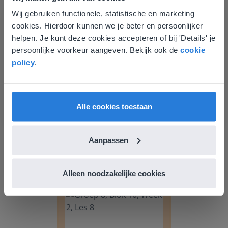
Wij gebruiken functionele, statistische en marketing
Deze website komt niet
Groep 8, Blok 10, Week 2, Les 6
cookies. Hierdoor kunnen we je beter en persoonlijker
overeen met je locatie
helpen. Je kunt deze cookies accepteren of bij 'Details' je
persoonlijke voorkeur aangeven. Bekijk ook de
cookie
Gezien je locatie, denken we dat je misschien
policy
.
liever naar de website voor English gaat. Hier
vind je regionale lescontent en prijzen.
English
Nederland
Alle cookies toestaan
Les
Groep 8, Blok 10, Week 2,
Aanpassen
Les 6
Alleen noodzakelijke cookies
Groep 8, Blok 10, Week 2, Les 8