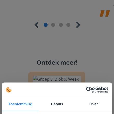
Ontdek meer
!
Groep 8, Blok 9, Week 3, Les 11
Toestemming
Details
Over