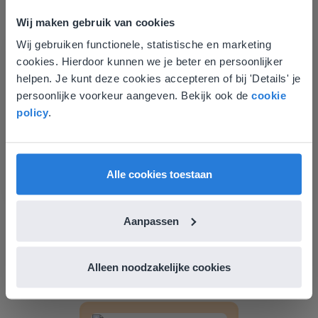
Les
Wij maken gebruik van cookies
Groep 8, Blok 9, Week 3,
Wij gebruiken functionele, statistische en marketing
Deze website komt niet
Les 11
cookies. Hierdoor kunnen we je beter en persoonlijker
overeen met je locatie
helpen. Je kunt deze cookies accepteren of bij 'Details' je
Groep 8, Blok 10, Week 2, Les 6
persoonlijke voorkeur aangeven. Bekijk ook de
cookie
Gezien je locatie, denken we dat je misschien
policy
.
liever naar de website voor English gaat. Hier
vind je regionale lescontent en prijzen.
English
Nederland
Alle cookies toestaan
Les
Aanpassen
Groep 8, Blok 10, Week 2,
Les 6
Alleen noodzakelijke cookies
Groep 8, Blok 10, Week 2, Les 8