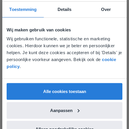
Toestemming
Details
Over
Wij maken gebruik van cookies
Wij gebruiken functionele, statistische en marketing
Deze website komt niet
Les
cookies. Hierdoor kunnen we je beter en persoonlijker
overeen met je locatie
helpen. Je kunt deze cookies accepteren of bij 'Details' je
Groep 8, Blok 9, Week 3,
persoonlijke voorkeur aangeven. Bekijk ook de
cookie
Les 11
Gezien je locatie, denken we dat je misschien
policy
.
liever naar de website voor English gaat. Hier
vind je regionale lescontent en prijzen.
Groep 8, Blok 10, Week 2, Les 6
English
Nederland
Alle cookies toestaan
Aanpassen