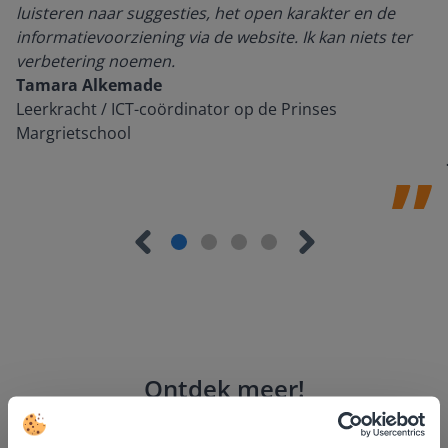
luisteren naar suggesties, het open karakter en de
informatievoorziening via de website. Ik kan niets ter
verbetering noemen.
Tamara Alkemade
Leerkracht / ICT-coördinator op de Prinses
Margrietschool
Ontdek meer
!
Groep 8, Blok 9, Week 3, Les 11