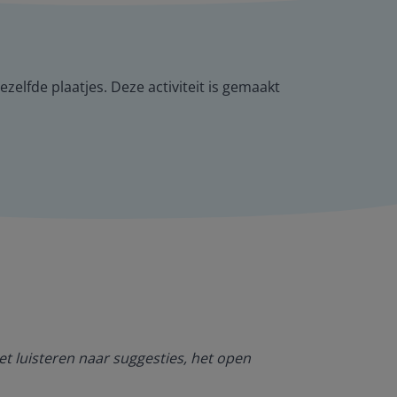
elfde plaatjes. Deze activiteit is gemaakt
Ik ben heel bl
et luisteren naar suggesties, het open
NT2. De mogel
kan werken. O