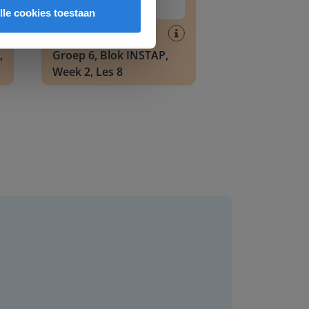
lle cookies toestaan
Les
,
Groep 6, Blok INSTAP,
Week 2, Les 8