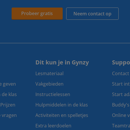
Probeer gratis
Neem contact op
Dit kun je in Gynzy
Suppo
Lesmateriaal
Contact
te geven
Vakgebieden
Start in
n de klas
Instructielessen
Start ad
Prijzen
Hulpmiddelen in de klas
Buddy's
e vragen
Activiteiten en spelletjes
Online v
Extra leerdoelen
Teamtra