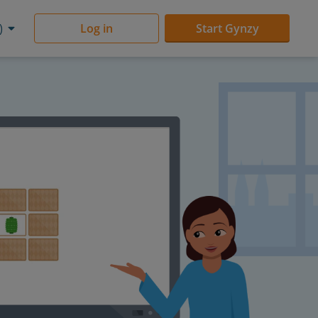
)
Log in
Start Gynzy