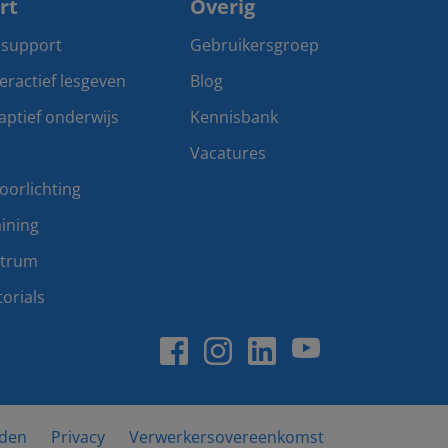
rt
Overig
 support
Gebruikersgroep
teractief lesgeven
Blog
aptief onderwijs
Kennisbank
Vacatures
oorlichting
ining
ntrum
orials
den
Privacy
Verwerkersovereenkomst