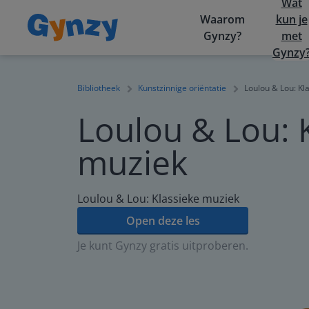
Wat
Waarom
kun je
Gynzy?
met
Gynzy
Bibliotheek
Kunstzinnige oriëntatie
Loulou & Lou: Kl
Loulou & Lou: 
muziek
Loulou & Lou: Klassieke muziek
Open deze les
Je kunt Gynzy gratis uitproberen.