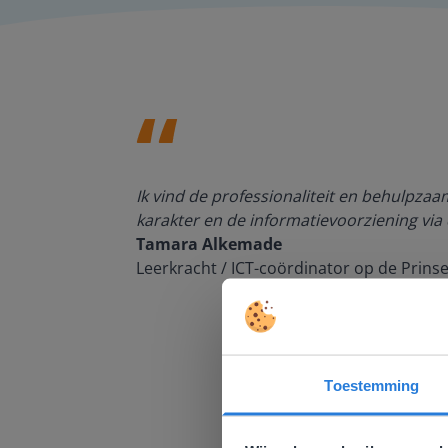
den, de
Ik vind de professionaliteit en behulpza
n om met
karakter en de informatievoorziening via 
Tamara Alkemade
Leerkracht / ICT-coördinator op de Prins
Toestemming
Deze w
Gezien je