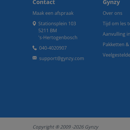
Contact
Gynzy
Maak een afspraak
Over ons
Stationsplein 103

Tijd om les 
5211 BM

Aanvulling i
's-Hertogenbosch
Pakketten & 
040-4020907
Veelgesteld
support@gynzy.com
Copyright ® 2009 -
2026
Gynzy