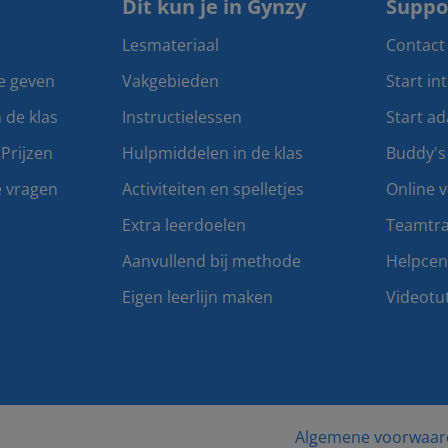
Dit kun je in Gynzy
Suppo
Lesmateriaal
Contact
te geven
Vakgebieden
Start in
n de klas
Instructielessen
Start ad
Prijzen
Hulpmiddelen in de klas
Buddy's
e vragen
Activiteiten en spelletjes
Online v
Extra leerdoelen
Teamtra
Aanvullend bij methode
Helpce
Eigen leerlijn maken
Videotut
Algemene voorwaar