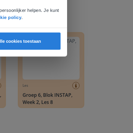
persoonlijker helpen. Je kunt
kie policy
.
8
Groep 6, Blok INSTAP, Week 2, Les 8
lle cookies toestaan
Les
,
Groep 6, Blok INSTAP,
Week 2, Les 8