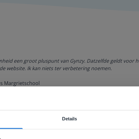
amheid een groot pluspunt van Gynzy. Datzelfde geldt voor h
de website. Ik kan niets ter verbetering noemen.
es Margrietschool
Details
ebsite komt niet overeen met je locati
 locatie, denken we dat je misschien liever naar de website 