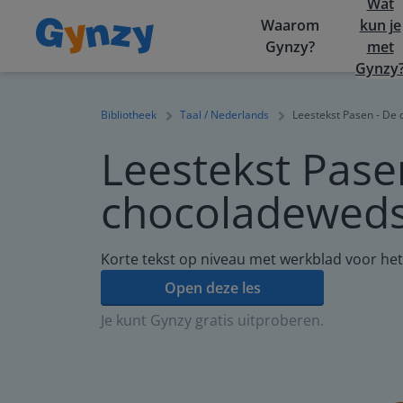
Wat
Waarom
kun je
Gynzy?
met
Gynzy
Bibliotheek
Taal / Nederlands
Leestekst Pasen - De 
Leestekst Pase
chocoladeweds
Korte tekst op niveau met werkblad voor he
Open deze les
Je kunt Gynzy gratis uitproberen.