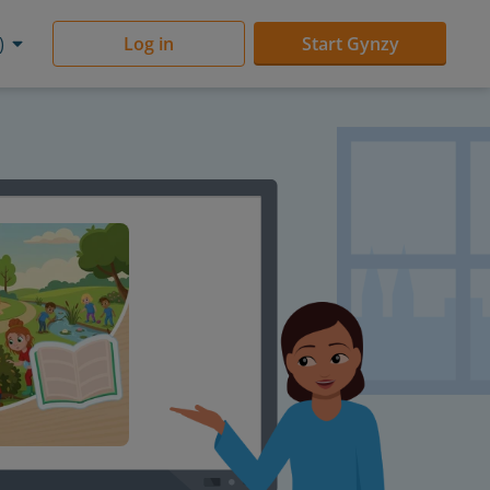
)
Log in
Start Gynzy