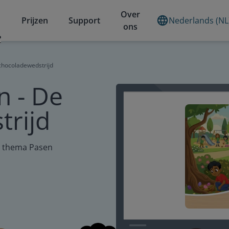
Over
Prijzen
Support
Nederlands (NL
ons
?
chocoladewedstrijd
n - De
trijd
t thema Pasen