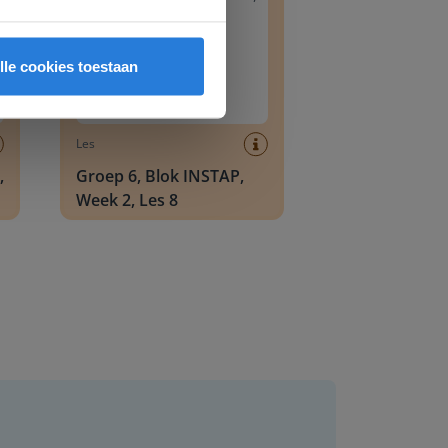
lle cookies toestaan
Les
,
Groep 6, Blok INSTAP,
Week 2, Les 8