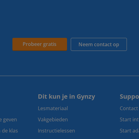
Probeer gratis
Neem contact op
Dit kun je in Gynzy
Suppo
Lesmateriaal
Contact
te geven
Vakgebieden
Start in
n de klas
Instructielessen
Start ad