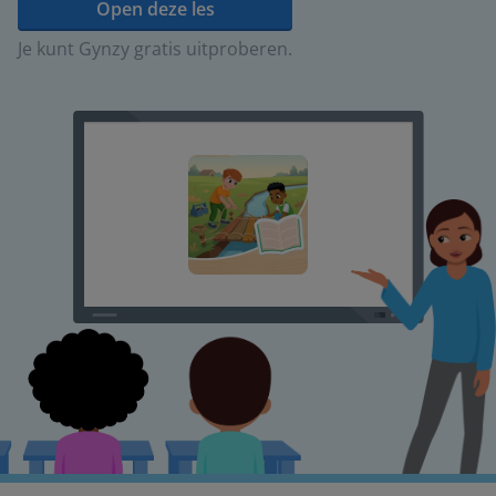
Open deze les
Je kunt Gynzy gratis uitproberen.