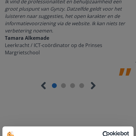
Ik vind de professionaliteit en behulpzaamheid een
groot pluspunt van Gynzy. Datzelfde geldt voor het
luisteren naar suggesties, het open karakter en de
informatievoorziening via de website. Ik kan niets ter
verbetering noemen.
Tamara Alkemade
Leerkracht / ICT-coördinator op de Prinses
Margrietschool
Ontdek meer
!