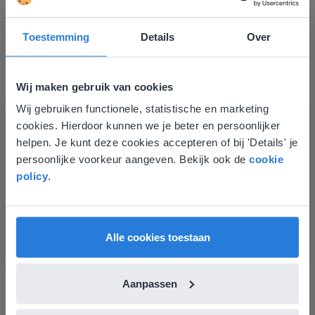
Groep 8, Blok 9, Week 3, Les 11
Toestemming
Details
Over
Wij maken gebruik van cookies
Wij gebruiken functionele, statistische en marketing
Deze website komt niet
cookies. Hierdoor kunnen we je beter en persoonlijker
overeen met je locatie
Les
helpen. Je kunt deze cookies accepteren of bij 'Details' je
persoonlijke voorkeur aangeven. Bekijk ook de
cookie
Groep 8, Blok 9, Week 3,
Gezien je locatie, denken we dat je misschien
policy
.
Les 11
liever naar de website voor English gaat. Hier
vind je regionale lescontent en prijzen.
Groep 8, Blok 10, Week 2, Les 6
English
Nederland
Alle cookies toestaan
Aanpassen