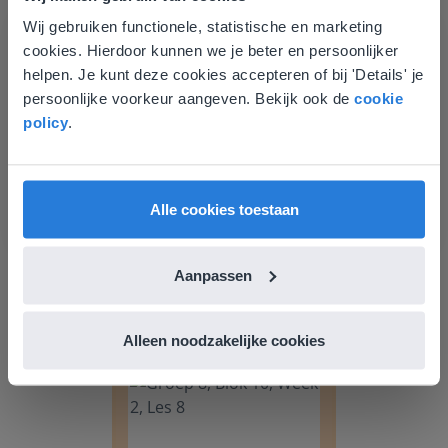
Wij gebruiken functionele, statistische en marketing
Deze website komt niet
Groep 8, Blok 10, Week 2, Les 6
cookies. Hierdoor kunnen we je beter en persoonlijker
overeen met je locatie
helpen. Je kunt deze cookies accepteren of bij 'Details' je
persoonlijke voorkeur aangeven. Bekijk ook de
cookie
Gezien je locatie, denken we dat je misschien
policy
.
liever naar de website voor English gaat. Hier
vind je regionale lescontent en prijzen.
English
Nederland
Alle cookies toestaan
Les
Groep 8, Blok 10, Week 2,
Aanpassen
Les 6
Alleen noodzakelijke cookies
Groep 8, Blok 10, Week 2, Les 8