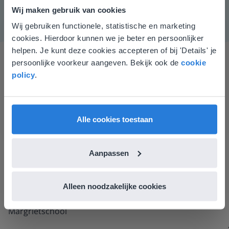
Wij maken gebruik van cookies
Wij gebruiken functionele, statistische en marketing
Deze website komt niet
cookies. Hierdoor kunnen we je beter en persoonlijker
overeen met je locatie
helpen. Je kunt deze cookies accepteren of bij 'Details' je
persoonlijke voorkeur aangeven. Bekijk ook de
cookie
Gezien je locatie, denken we dat je misschien
policy
.
liever naar de website voor English gaat. Hier
vind je regionale lescontent en prijzen.
English
Nederland
Alle cookies toestaan
Ik vind de professionaliteit en behulpzaamheid een
groot pluspunt van Gynzy. Datzelfde geldt voor het
luisteren naar suggesties, het open karakter en de
Aanpassen
informatievoorziening via de website. Ik kan niets ter
verbetering noemen.
Tamara Alkemade
Alleen noodzakelijke cookies
Leerkracht / ICT-coördinator op de Prinses
Margrietschool