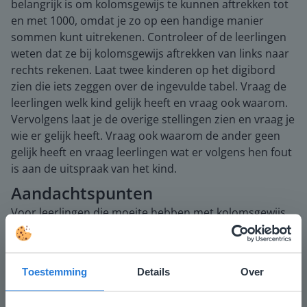
belangrijk is om kolomsgewijs te kunnen aftrekken tot
en met 1000, omdat je zo op een handige manier
sommen kunt uitrekenen. Controleer of de leerlingen
weten dat ze bij kolomsgewijs aftrekken van links naar
rechts rekenen. Laat twee kinderen op het digibord
zien die iets zeggen over de ingevulde tabel. Vraag de
leerlingen welk kind gelijk heeft en vraag ook waarom.
Vervolgens laat je de overige stellingen zien en vraag je
wie er gelijk heeft. Vraag ook waarom de ander geen
gelijk heeft en vraag leerlingen wat er volgens hen fout
is aan de uitspraak van het kind.
Aandachtspunten
Voor leerlingen die moeite hebben met kolomsgewijs
aftrekken, kun je de betekenis van H T E herhalen en
hoe je de getallen in een HTE-schema plaatst. Schrijf de
hulpsommen uit. Markeer eventueel honderdtallen,
Toestemming
Details
Over
tientallen en de eenheden, zodat het duidelijk
zichtbaar wordt wat je bij elkaar telt.