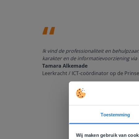
den, de
Ik vind de professionaliteit en behulpza
n om met
karakter en de informatievoorziening via 
Tamara Alkemade
Leerkracht / ICT-coördinator op de Prins
Toestemming
Deze w
Gezien je
Wij maken gebruik van cook