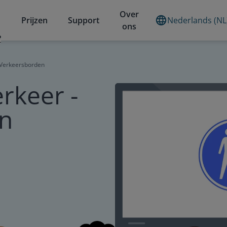
Over
Prijzen
Support
Nederlands (NL
ons
?
- Verkeersborden
rkeer -
n