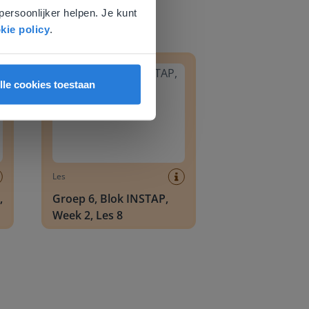
persoonlijker helpen. Je kunt
kie policy
.
8
Groep 6, Blok INSTAP, Week 2, Les 8
lle cookies toestaan
Les
,
Groep 6, Blok INSTAP,
Week 2, Les 8