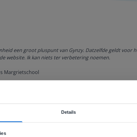
amheid een groot pluspunt van Gynzy. Datzelfde geldt voor h
de website. Ik kan niets ter verbetering noemen.
es Margrietschool
Details
ebsite komt niet overeen met je locati
 locatie, denken we dat je misschien liever naar de website 
ies