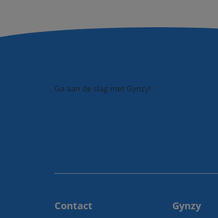
Ga aan de slag met Gynzy!
Contact
Gynzy