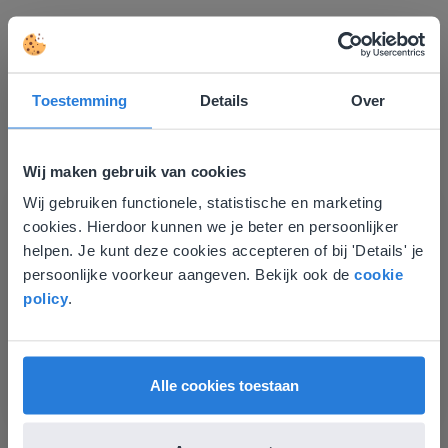
Ontdek meer
!
Toestemming
Details
Over
Groep 8, Blok 9, Week 3, Les 11
Wij maken gebruik van cookies
Wij gebruiken functionele, statistische en marketing
Deze website komt niet
cookies. Hierdoor kunnen we je beter en persoonlijker
overeen met je locatie
helpen. Je kunt deze cookies accepteren of bij 'Details' je
persoonlijke voorkeur aangeven. Bekijk ook de
cookie
Gezien je locatie, denken we dat je misschien
Les
policy
.
liever naar de website voor English gaat. Hier
Groep 8, Blok 9, Week 3,
vind je regionale lescontent en prijzen.
Les 11
English
Nederland
Alle cookies toestaan
Groep 8, Blok 10, Week 2, Les 6