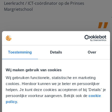
Leerkracht / ICT-coördinator op de Prinses
Margrietschool
Toestemming
Details
Over
Wij maken gebruik van cookies
Ontdek meer
!
Wij gebruiken functionele, statistische en marketing
Deze website komt niet
Groep 8, Blok 9, Week 3, Les 11
cookies. Hierdoor kunnen we je beter en persoonlijker
overeen met je locatie
helpen. Je kunt deze cookies accepteren of bij 'Details' je
persoonlijke voorkeur aangeven. Bekijk ook de
cookie
Gezien je locatie, denken we dat je misschien
policy
.
liever naar de website voor English gaat. Hier
vind je regionale lescontent en prijzen.