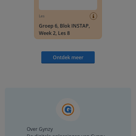
Les
Groep 6, Blok INSTAP,
Week 2, Les 8
Ontdek meer
Over Gynzy