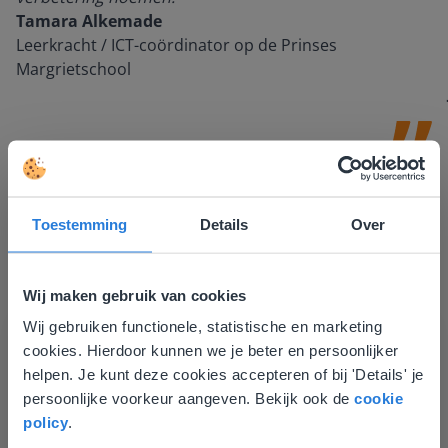
Tamara Alkemade
Leerkracht / ICT-coördinator op de Prinses
Margrietschool
Toestemming
Details
Over
Wij maken gebruik van cookies
Ontdek meer
!
Wij gebruiken functionele, statistische en marketing
Deze website komt niet
Groep 8, Blok 9, Week 3, Les 11
cookies. Hierdoor kunnen we je beter en persoonlijker
overeen met je locatie
helpen. Je kunt deze cookies accepteren of bij 'Details' je
persoonlijke voorkeur aangeven. Bekijk ook de
cookie
Gezien je locatie, denken we dat je misschien
policy
.
liever naar de website voor English gaat. Hier