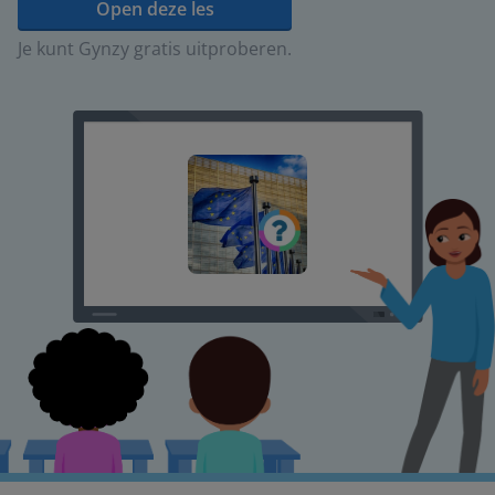
Open deze les
Je kunt Gynzy gratis uitproberen.