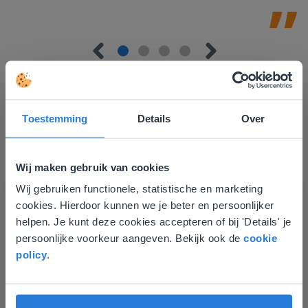
Toestemming
Details
Over
Ontdek meer
!
Wij maken gebruik van cookies
Groep 8, Blok 9, Week 3, Les 11
Wij gebruiken functionele, statistische en marketing
Deze website komt niet
cookies. Hierdoor kunnen we je beter en persoonlijker
overeen met je locatie
helpen. Je kunt deze cookies accepteren of bij 'Details' je
persoonlijke voorkeur aangeven. Bekijk ook de
cookie
Gezien je locatie, denken we dat je misschien
policy
.
liever naar de website voor English gaat. Hier
vind je regionale lescontent en prijzen.
English
Nederland
Les