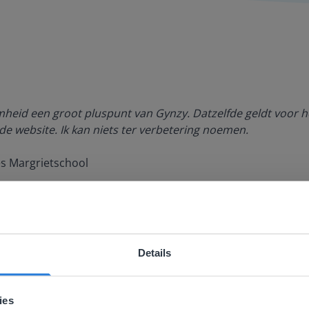
amheid een groot pluspunt van Gynzy. Datzelfde geldt voor h
de website. Ik kan niets ter verbetering noemen.
es Margrietschool
Details
ebsite komt niet overeen met je locati
 locatie, denken we dat je misschien liever naar de website 
ies