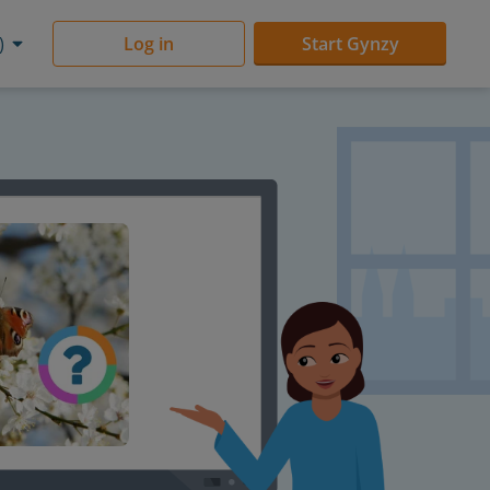
)
Log in
Start Gynzy