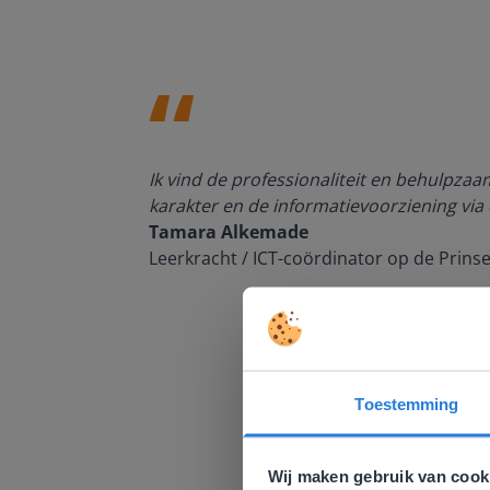
den, de
Ik vind de professionaliteit en behulpza
n om met
karakter en de informatievoorziening via 
Tamara Alkemade
Leerkracht / ICT-coördinator op de Prins
Toestemming
Deze w
Gezien je
Wij maken gebruik van cook