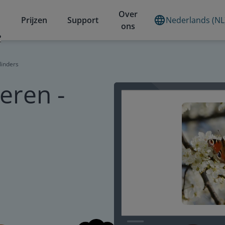
Over
Prijzen
Support
Nederlands (NL
ons
?
linders
eren -