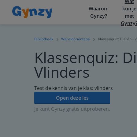
Wat
Waarom
kun je
Gynzy?
met
Gynzy
Bibliotheek
Wereldoriëntatie
Klassenquiz: Dieren - V
Klassenquiz: Di
Vlinders
Test de kennis van je klas: vlinders
Open deze les
Je kunt Gynzy gratis uitproberen.