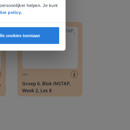
persoonlijker helpen. Je kunt
kie policy
.
8
Groep 6, Blok INSTAP, Week 2, Les 8
lle cookies toestaan
Les
,
Groep 6, Blok INSTAP,
Week 2, Les 8