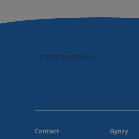
Ga aan de slag met Gynzy!
Contact
Gynzy