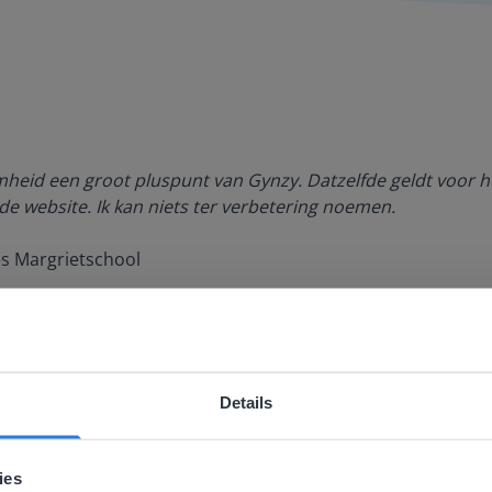
amheid een groot pluspunt van Gynzy. Datzelfde geldt voor h
de website. Ik kan niets ter verbetering noemen.
es Margrietschool
Details
ebsite komt niet overeen met je locati
 locatie, denken we dat je misschien liever naar de website 
ies