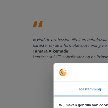
den, de
Ik vind de professionaliteit en behulpza
n om met
karakter en de informatievoorziening via 
Tamara Alkemade
Leerkracht / ICT-coördinator op de Prins
Toestemming
Deze w
Gezien je
Wij maken gebruik van cook