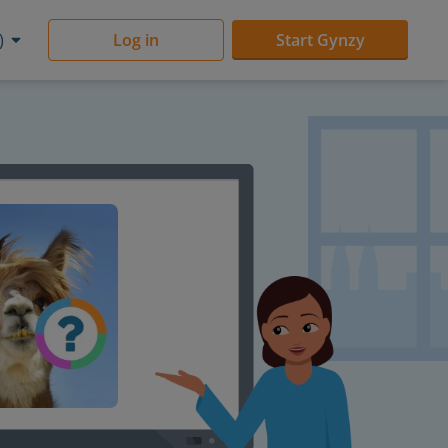
)
Log in
Start Gynzy