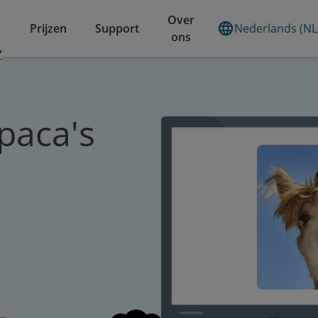
Over
Prijzen
Support
Nederlands (NL
ons
?
paca's