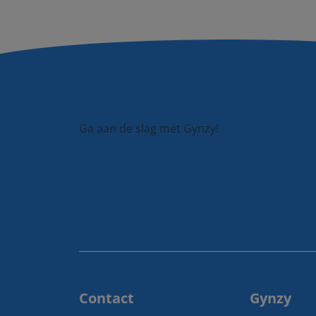
Ga aan de slag met Gynzy!
Contact
Gynzy