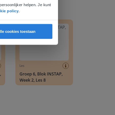
persoonlijker helpen. Je kunt
kie policy
.
8
Groep 6, Blok INSTAP, Week 2, Les 8
lle cookies toestaan
Les
,
Groep 6, Blok INSTAP,
Week 2, Les 8