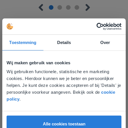
Toestemming
Details
Over
Ontdek meer
!
Groep 8, Blok 9, Week 3, Les 11
Wij maken gebruik van cookies
Wij gebruiken functionele, statistische en marketing
Deze website komt niet
cookies. Hierdoor kunnen we je beter en persoonlijker
overeen met je locatie
helpen. Je kunt deze cookies accepteren of bij 'Details' je
persoonlijke voorkeur aangeven. Bekijk ook de
cookie
Gezien je locatie, denken we dat je misschien
policy
.
liever naar de website voor English gaat. Hier
vind je regionale lescontent en prijzen.
Les
English
Nederland
Groep 8, Blok 9, Week 3,
Alle cookies toestaan
Les 11