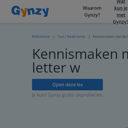
Wat
Waarom
kun je
Gynzy?
met
Gynzy
Bibliotheek
Taal / Nederlands
Kennismaken met de l
Kennismaken 
letter w
Open deze les
Je kunt Gynzy gratis uitproberen.