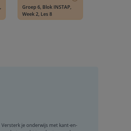
,
Groep 6, Blok INSTAP,
Week 2, Les 8
. Versterk je onderwijs met kant-en-