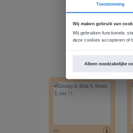
Toestemming
Deze w
Gezien je
Wij maken gebruik van cook
English g
Wij gebruiken functionele, st
E
deze cookies accepteren of b
Alleen noodzakelijke c
Groep 8, Blok 9, Week 3, Les 11
Groep
Les