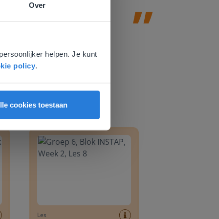
Over
e
voor
persoonlijker helpen. Je kunt
kie policy
.
lle cookies toestaan
8
Groep 6, Blok INSTAP, Week 2, Les 8
Les