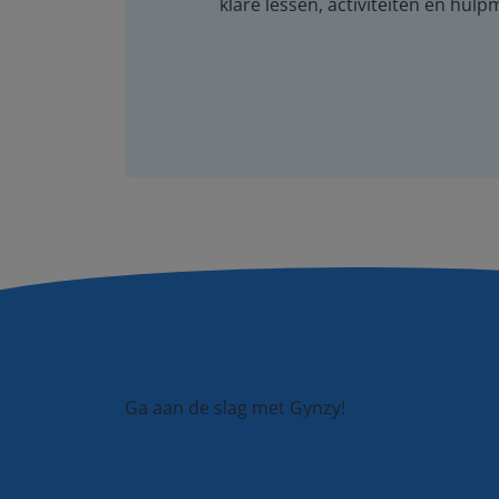
klare lessen, activiteiten en hulp
Ga aan de slag met Gynzy!