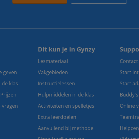
Dit kun je in Gynzy
Suppo
Lesmateriaal
Contact
te geven
Vakgebieden
Start in
n de klas
Instructielessen
Start ad
Prijzen
Hulpmiddelen in de klas
Buddy's
e vragen
Activiteiten en spelletjes
Online v
Extra leerdoelen
Teamtra
Aanvullend bij methode
Helpce