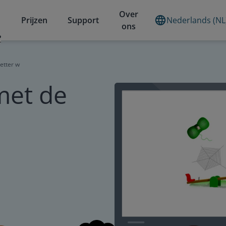
Over
Prijzen
Support
Nederlands (NL
ons
?
etter w
met de