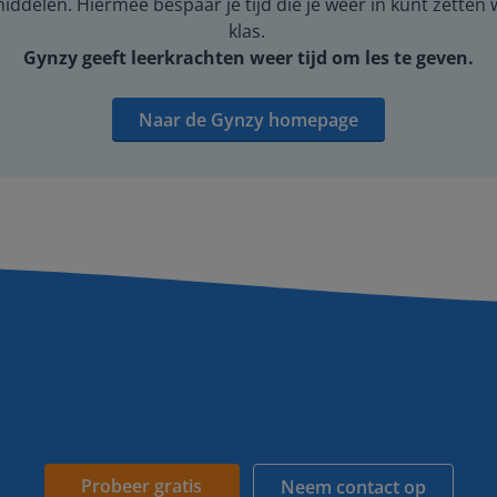
middelen. Hiermee bespaar je tijd die je weer in kunt zetten
klas.
Gynzy geeft leerkrachten weer tijd om les te geven.
Naar de Gynzy homepage
Probeer gratis
Neem contact op