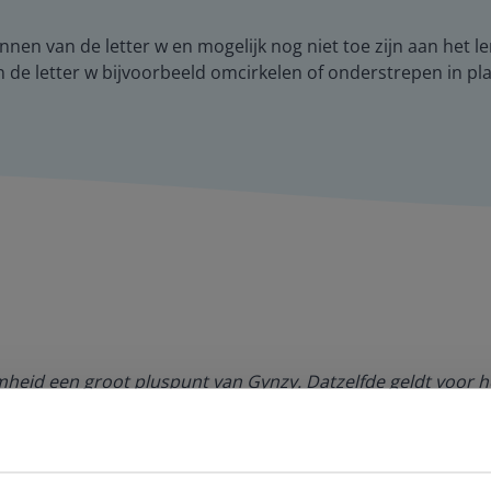
en van de letter w en mogelijk nog niet toe zijn aan het le
n de letter w bijvoorbeeld omcirkelen of onderstrepen in pla
amheid een groot pluspunt van Gynzy. Datzelfde geldt voor h
de website. Ik kan niets ter verbetering noemen.
es Margrietschool