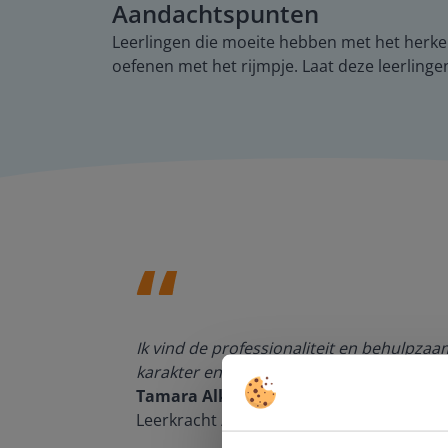
Aandachtspunten
Leerlingen die moeite hebben met het herkenn
oefenen met het rijmpje. Laat deze leerlinge
den, de
Ik vind de professionaliteit en behulpza
n om met
karakter en de informatievoorziening via 
Tamara Alkemade
Leerkracht / ICT-coördinator op de Prins