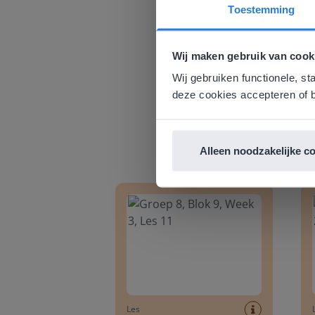
Toestemming
Deze w
Gezien je
Wij maken gebruik van cook
English g
Wij gebruiken functionele, st
E
deze cookies accepteren of b
Alleen noodzakelijke c
Groep 8, Blok 9, Week 3, Les 11
Groep
Les