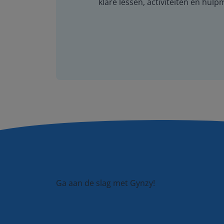
klare lessen, activiteiten en hulp
Ga aan de slag met Gynzy!