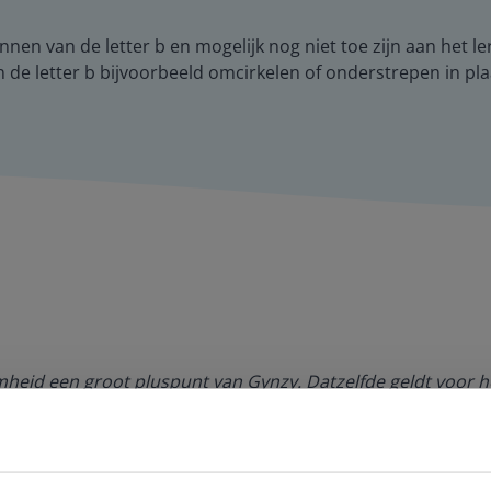
en van de letter b en mogelijk nog niet toe zijn aan het le
n de letter b bijvoorbeeld omcirkelen of onderstrepen in pla
amheid een groot pluspunt van Gynzy. Datzelfde geldt voor h
de website. Ik kan niets ter verbetering noemen.
es Margrietschool