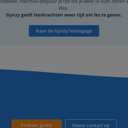
middelen. Hiermee bespaar je tijd die je weer in kunt zetten
klas.
Gynzy geeft leerkrachten weer tijd om les te geven.
Naar de Gynzy homepage
Probeer gratis
Neem contact op