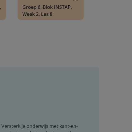
,
Groep 6, Blok INSTAP,
Week 2, Les 8
. Versterk je onderwijs met kant-en-