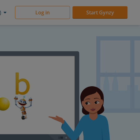
)
Log in
Start Gynzy