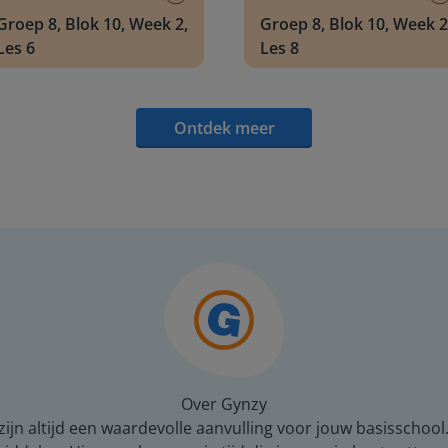
Groep 8, Blok 10, Week 2,
Groep 8, Blok 10, Week 2
Les 6
Les 8
Ontdek meer
Over Gynzy
ijn altijd een waardevolle aanvulling voor jouw basisschool