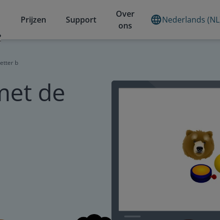
Over
Prijzen
Support
Nederlands (NL
ons
?
etter b
met de