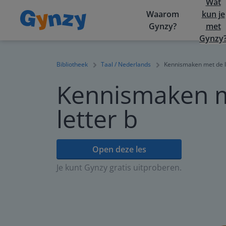
Wat
Waarom
kun je
Gynzy?
met
Gynzy
Bibliotheek
Taal / Nederlands
Kennismaken met de l
Kennismaken 
letter b
Open deze les
Je kunt Gynzy gratis uitproberen.