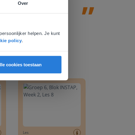
Over
e
voor
persoonlijker helpen. Je kunt
kie policy
.
lle cookies toestaan
8
Groep 6, Blok INSTAP, Week 2, Les 8
Les