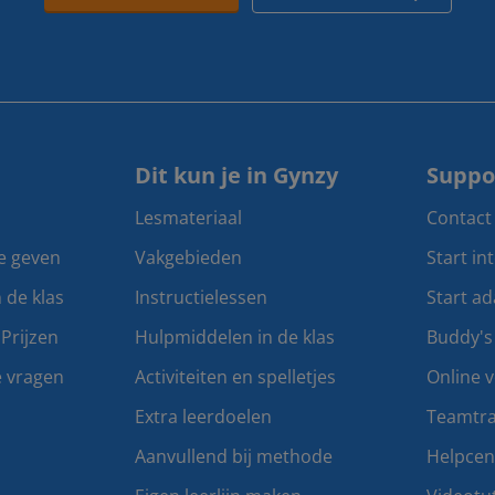
Dit kun je in Gynzy
Suppo
Lesmateriaal
Contact
te geven
Vakgebieden
Start in
n de klas
Instructielessen
Start ad
Prijzen
Hulpmiddelen in de klas
Buddy's
e vragen
Activiteiten en spelletjes
Online v
Extra leerdoelen
Teamtra
Aanvullend bij methode
Helpce