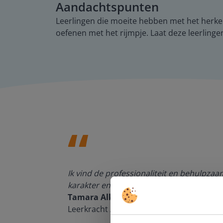
Aandachtspunten
Leerlingen die moeite hebben met het herkenn
oefenen met het rijmpje. Laat deze leerlinge
den, de
Ik vind de professionaliteit en behulpza
n om met
karakter en de informatievoorziening via 
Tamara Alkemade
Leerkracht / ICT-coördinator op de Prins