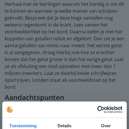
Herhaal met de leerlingen waarom het handig is om dit
te kunnen en wanneer je welke manier van schrijven
gebruikt. Bespreek dat je deze hoge aantallen nog
weleens tegenkomt in de krant. Lees samen het
voorbeeldartikel op het bord. Daarna oefen je met het
koppelen van getallen voluit en afgekort. Dan zet je een
aantal getallen van minst naar meest. Het eerste getal
is al aangegeven. Vraag hierbij ook hoe ze erachter
komen dat het getal groter is dan het vorige getal. Laat
ze als afsluiting een stad opzoeken met meer dan 1
miljoen inwoners. Laat ze daarbij beide schrijfwijzes
opschrijven. Londen staat als voorbeeldstad op het
bord.
Aandachtspunten
Benadruk vaak dat 8 100 000 hetzelfde is als 8,1
miljoen. De schrijfwijze is alleen anders. Laat leerlingen
die moeite hebben met hoge getallen eerst oefenen
met 1 decimaal en daarna pas 2 of 3. Leerlingen die dit
Toestemming
Details
Over