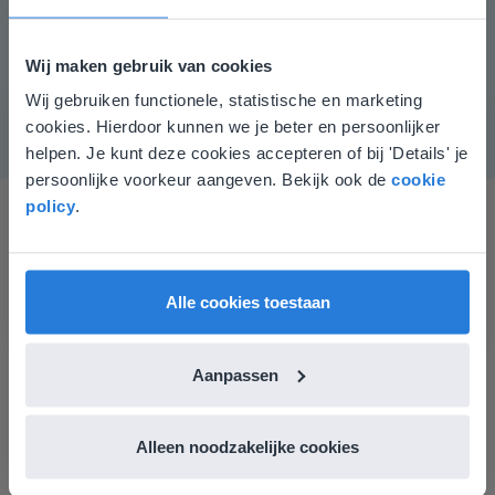
goed snappen, kun je in plaats van ronde getallen ook
willekeurige getallen op laten schrijven, zoals 8 104
Wij maken gebruik van cookies
387.
Wij gebruiken functionele, statistische en marketing
Deze website komt niet
cookies. Hierdoor kunnen we je beter en persoonlijker
overeen met je locatie
helpen. Je kunt deze cookies accepteren of bij 'Details' je
persoonlijke voorkeur aangeven. Bekijk ook de
cookie
Gezien je locatie, denken we dat je misschien
policy
.
liever naar de website voor English gaat. Hier
vind je regionale lescontent en prijzen.
English
Nederland
Alle cookies toestaan
Ik vind de professionaliteit en behulpzaamheid een
Aanpassen
groot pluspunt van Gynzy. Datzelfde geldt voor het
luisteren naar suggesties, het open karakter en de
informatievoorziening via de website. Ik kan niets ter
Alleen noodzakelijke cookies
verbetering noemen.
Tamara Alkemade