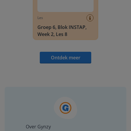
Les
Groep 6, Blok INSTAP,
Week 2, Les 8
Ontdek meer
Over Gynzy