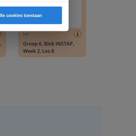
lle cookies toestaan
Les
,
Groep 6, Blok INSTAP,
Week 2, Les 8