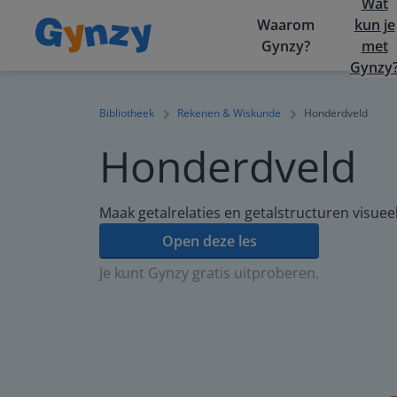
Wat
Waarom
kun je
Gynzy?
met
Gynzy
Bibliotheek
Rekenen & Wiskunde
Honderdveld
Honderdveld
Maak getalrelaties en getalstructuren visueel
Open deze les
Je kunt Gynzy gratis uitproberen.