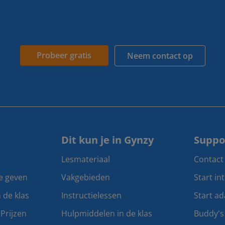
Probeer gratis
Neem contact op
Dit kun je in Gynzy
Suppo
Lesmateriaal
Contact
te geven
Vakgebieden
Start in
n de klas
Instructielessen
Start ad
Prijzen
Hulpmiddelen in de klas
Buddy's