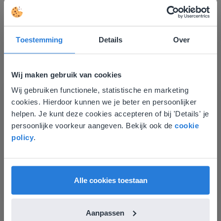
Ontdek meer
!
Groep 8, Blok 9, Week 3, Les 11
Toestemming
Details
Over
Wij maken gebruik van cookies
Wij gebruiken functionele, statistische en marketing
Deze website komt niet
cookies. Hierdoor kunnen we je beter en persoonlijker
overeen met je locatie
helpen. Je kunt deze cookies accepteren of bij 'Details' je
Les
persoonlijke voorkeur aangeven. Bekijk ook de
cookie
Gezien je locatie, denken we dat je misschien
policy
.
Groep 8, Blok 9, Week 3,
liever naar de website voor English gaat. Hier
Les 11
vind je regionale lescontent en prijzen.
English
Nederland
Groep 8, Blok 10, Week 2, Les 6
Alle cookies toestaan
Aanpassen