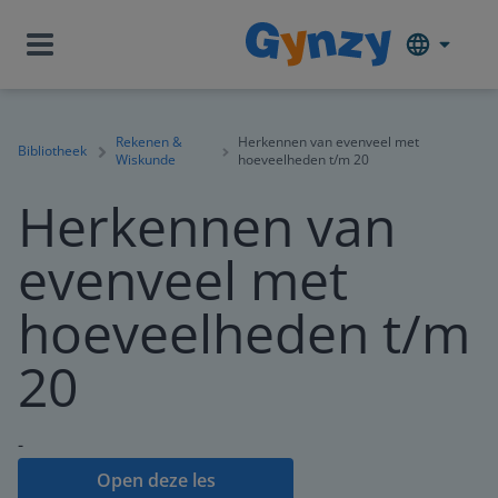
Rekenen &
Herkennen van evenveel met
Bibliotheek
Wiskunde
hoeveelheden t/m 20
Herkennen van
evenveel met
hoeveelheden t/m
20
-
Open deze les