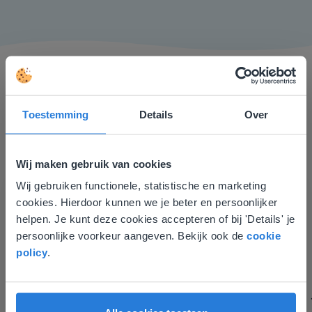
Toestemming
Details
Over
Ik vind de professionaliteit en behulpzaamheid een
Wij maken gebruik van cookies
groot pluspunt van Gynzy. Datzelfde geldt voor het
Wij gebruiken functionele, statistische en marketing
Deze website komt niet
luisteren naar suggesties, het open karakter en de
cookies. Hierdoor kunnen we je beter en persoonlijker
informatievoorziening via de website. Ik kan niets ter
overeen met je locatie
helpen. Je kunt deze cookies accepteren of bij 'Details' je
verbetering noemen.
persoonlijke voorkeur aangeven. Bekijk ook de
cookie
Gezien je locatie, denken we dat je misschien
Tamara Alkemade
policy
.
liever naar de website voor English gaat. Hier
Leerkracht / ICT-coördinator op de Prinses
vind je regionale lescontent en prijzen.
Margrietschool
English
Nederland