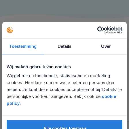
Toestemming
Details
Over
Ik vind de professionaliteit en behulpzaamheid een
Wij maken gebruik van cookies
groot pluspunt van Gynzy. Datzelfde geldt voor het
Wij gebruiken functionele, statistische en marketing
Deze website komt niet
luisteren naar suggesties, het open karakter en de
cookies. Hierdoor kunnen we je beter en persoonlijker
informatievoorziening via de website. Ik kan niets ter
overeen met je locatie
helpen. Je kunt deze cookies accepteren of bij 'Details' je
verbetering noemen.
persoonlijke voorkeur aangeven. Bekijk ook de
cookie
Tamara Alkemade
Gezien je locatie, denken we dat je misschien
policy
.
Leerkracht / ICT-coördinator op de Prinses
liever naar de website voor English gaat. Hier
Margrietschool
vind je regionale lescontent en prijzen.
English
Nederland
Alle cookies toestaan