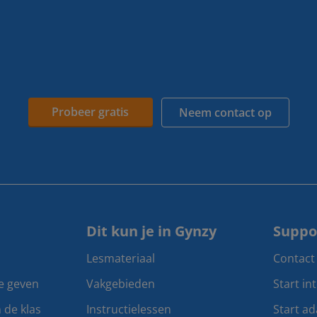
Probeer gratis
Neem contact op
Dit kun je in Gynzy
Suppo
Lesmateriaal
Contact
te geven
Vakgebieden
Start in
n de klas
Instructielessen
Start ad