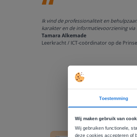
den, de
Ik vind de professionaliteit en behulpza
n om met
karakter en de informatievoorziening via 
Tamara Alkemade
Leerkracht / ICT-coördinator op de Prins
Toestemming
Deze w
Gezien je
Wij maken gebruik van cook
English g
Groep 8, Blok 9, Week 3, Les 11
Groep
Wij gebruiken functionele, st
E
deze cookies accepteren of b