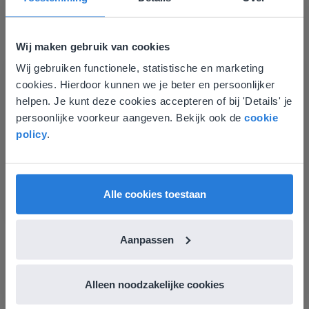
Wij maken gebruik van cookies
Les
Wij gebruiken functionele, statistische en marketing
Deze website komt niet
Groep 8, Blok 9, Week 3,
cookies. Hierdoor kunnen we je beter en persoonlijker
Les 11
overeen met je locatie
helpen. Je kunt deze cookies accepteren of bij 'Details' je
persoonlijke voorkeur aangeven. Bekijk ook de
cookie
Gezien je locatie, denken we dat je misschien
Groep 8, Blok 10, Week 2, Les 6
policy
.
liever naar de website voor English gaat. Hier
vind je regionale lescontent en prijzen.
English
Nederland
Alle cookies toestaan
Aanpassen
Les
Groep 8, Blok 10, Week 2,
Alleen noodzakelijke cookies
Les 6