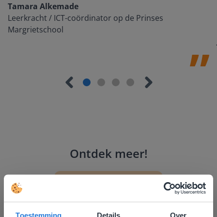
Tamara Alkemade
Leerkracht / ICT-coördinator op de Prinses
Margrietschool
Ontdek meer
!
Groep 8, Blok 9, Week 3, Les 11
Toestemming
Details
Over