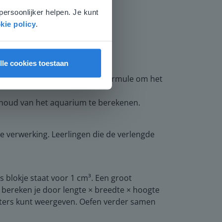
persoonlijker helpen. Je kunt
kie policy
.
lle cookies toestaan
rotere doos past. Gebruik de formule om het
inhoud van het aquarium te berekenen.
 verwerking. Leerlingen die de verlengde
 blokje staat voor 1 cm³. Een groot
k bereken je door lengte × breedte × hoogte
n liters kunt weergeven. Oefen verder samen