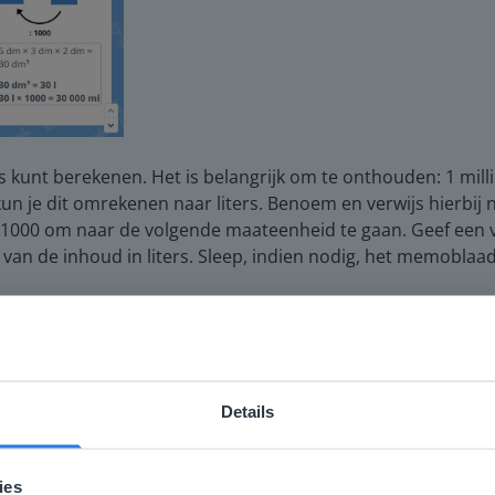
rs kunt berekenen. Het is belangrijk om te onthouden: 1 millili
 je dit omrekenen naar liters. Benoem en verwijs hierbij naa
t 1000 om naar de volgende maateenheid te gaan. Geef een
an de inhoud in liters. Sleep, indien nodig, het memoblaadj
it te rekenen wanneer de maten met centimeters zijn gegeve
p?
Details
ebsite komt niet overeen met je locati
 locatie, denken we dat je misschien liever naar de website 
ies