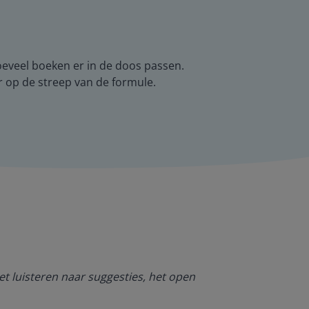
oeveel boeken er in de doos passen.
r op de streep van de formule.
Ik ben heel bl
et luisteren naar suggesties, het open
NT2. De mogel
kan werken. O