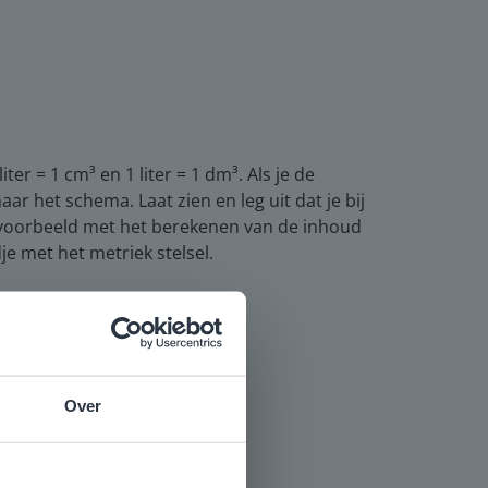
ter = 1 cm³ en 1 liter = 1 dm³. Als je de
r het schema. Laat zien en leg uit dat je bij
 voorbeeld met het berekenen van de inhoud
e met het metriek stelsel.
n?
Over
e
voor