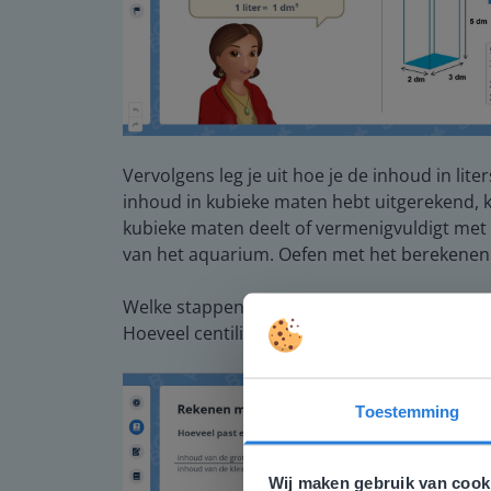
Vervolgens leg je uit hoe je de inhoud in lite
inhoud in kubieke maten hebt uitgerekend, kun
kubieke maten deelt of vermenigvuldigt me
van het aquarium. Oefen met het berekenen v
Welke stappen zet je om het aantal liters u
Hoeveel centiliter past er in het pak appelsa
Toestemming
Deze w
Gezien je
Wij maken gebruik van cook