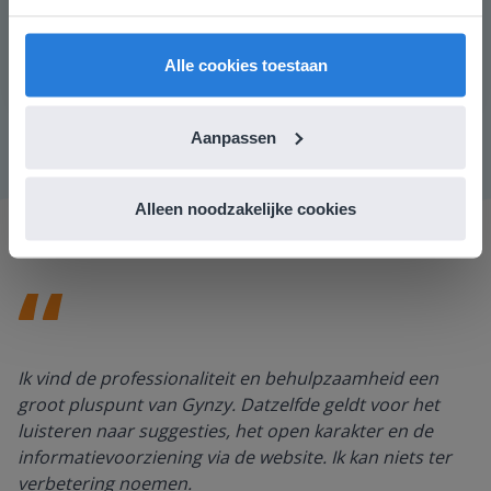
vind je regionale lescontent en prijzen.
verdeel je de leerlingen in tweetallen en moeten ze
samen de verhoudingsgetallen in de juiste volgorde
English
Nederland
zetten. De juiste volgorde is 12%, 1//4, 1 op de 3, 50%,
Alle cookies toestaan
0,66, 7//10, 4 op de 5 en 0,99.
Aanpassen
Alleen noodzakelijke cookies
Ik vind de professionaliteit en behulpzaamheid een
groot pluspunt van Gynzy. Datzelfde geldt voor het
luisteren naar suggesties, het open karakter en de
informatievoorziening via de website. Ik kan niets ter
verbetering noemen.