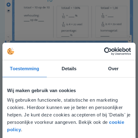
Vervolgens leg je stap voor stap uit hoe je de
verschillende verhoudingsgetallen vanuit een breuk
Toestemming
Details
Over
bepaalt. Oefen met het omzetten van
verhoudingsgetallen.
Wij maken gebruik van cookies
Hoe zien de verhoudingsgetallen eruit als het 2//4
wordt?
Wij gebruiken functionele, statistische en marketing
Deze website komt niet
cookies. Hierdoor kunnen we je beter en persoonlijker
Afsluiting
overeen met je locatie
helpen. Je kunt deze cookies accepteren of bij 'Details' je
Je controleert of de leerlingen het lesdoel begrijpen
persoonlijke voorkeur aangeven. Bekijk ook de
cookie
Gezien je locatie, denken we dat je misschien
door te vragen welke stappen er gezet moeten worden
policy
.
liever naar de website voor English gaat. Hier
om de verhoudingsgetallen om te zetten. Daarna