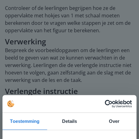
Controleer of de leerlingen begrijpen hoe ze de
oppervlakte met hokjes van 1 met schaal moeten
berekenen door te vragen welke stappen je zet om de
oppervlakte van het figuur te berekenen.
Verwerking
Bespreek de voorbeeldopgaven om de leerlingen een
beeld te geven van wat ze kunnen verwachten in de
verwerking. Leerlingen die de verlengde instructie niet
hoeven te volgen, gaan zelfstandig aan de slag met de
verwerking van de les en de taak.
Verlengde instructie
Herhaal de betekenis van schaal en oppervlakte en
bespreek het figuur met de schaal van 1 m². Leg uit
hoe je de oppervlakte van een figuur met schaal
Toestemming
Details
Over
berekent. De oppervlakte bereken je via lengte ×
breedte. Wanneer je de oppervlakte van het figuur op
de plattegrond hebt berekend, vermenigvuldig je dit