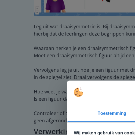
Leg uit wat draaisymmetrie is. Bij draaisymme
hierbij dat de leerlingen deze begrippen ku
Waaraan herken je een draaisymmetrisch figuur
Moet een draaisymmetrisch figuur altijd een 
Vervolgens leg je uit hoe je een figuur met d
in de spiegel ziet. Draai vervolgens de spiege
Hoe weet je waar je de spiegel moet neerzet
Is een figuur dat draaisymmetrisch is ook al
Controleer of de leerlingen begrijpen hoe je
Toestemming
Deze w
geen afgerond vierkant maken).
Verwerking
Gezien je
Wij maken gebruik van cook