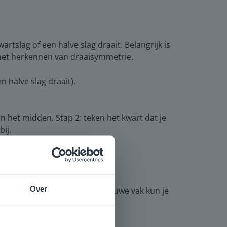
rtslag of een halve slag draait. Belangrijk is
 het herkennen van draaisymmetrie.
n halve slag draait).
in het midden. Stap 2: teken het kwart dat je
bij.
Over
(Nee, met de vormen in het blauwe vak kun je
e
voor