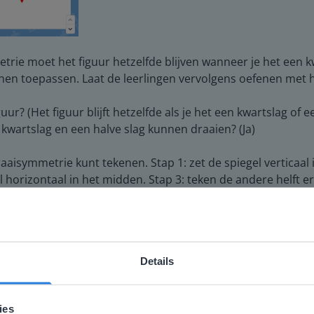
trie moet het figuur hetzelfde blijven wanneer je het een kwa
nnen toepassen. Laat de leerlingen vervolgens oefenen met
? (Het figuur blijft hetzelfde als je het een kwartslag of ee
kwartslag en een halve slag kunnen draaien? (Ja)
raaisymmetrie kunt tekenen. Stap 1: zet de spiegel verticaal 
l horizontaal in het midden. Stap 3: teken de andere helft er
ten bij het tekenen van een draaisymmetrisch figuur?
tijd lijnsymmetrisch? (Ja) En andersom? (Nee)
Details
 figuren kunt omvormen door te vragen of de stelling klopt 
ebsite komt niet overeen met je locati
 locatie, denken we dat je misschien liever naar de website 
ies