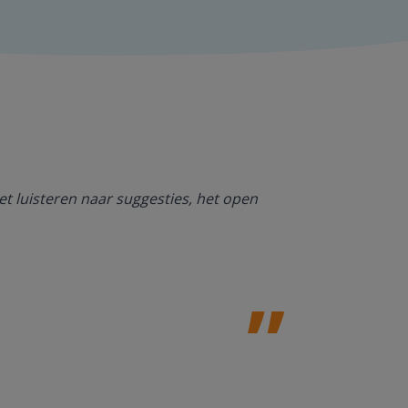
et luisteren naar suggesties, het open
Ik ben heel bl
NT2. De mogel
kan werken. O
Jolanda Steij