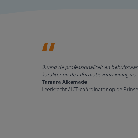
den, de
Ik vind de professionaliteit en behulpza
n om met
karakter en de informatievoorziening via 
Tamara Alkemade
Leerkracht / ICT-coördinator op de Prins