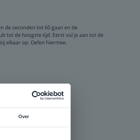
n de seconden tot 60 gaan en de
 tot de hoogste tijd. Eerst vul je aan tot de
 bij elkaar op. Oefen hiermee.
Over
e
voor