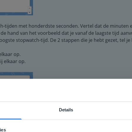
-tijden met honderdste seconden. Vertel dat de minuten e
 hand van het voorbeeld dat je vanaf de laagste tijd aanvult
oogste stopwatch-tijd. De 2 stappen die je hebt gezet, tel je
elkaar op.
j elkaar op.
Details
ebsite komt niet overeen met je locati
 locatie, denken we dat je misschien liever naar de website 
ies