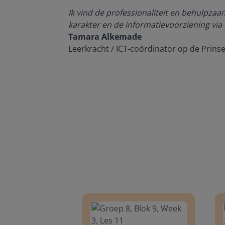
den, de
Ik vind de professionaliteit en behulpza
n om met
karakter en de informatievoorziening via 
Tamara Alkemade
Leerkracht / ICT-coördinator op de Prins
Groep 8, Blok 9, Week 3, Les 11
Groep