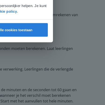
persoonlijker helpen. Je kunt
kie policy
.
uit die je kunt maken bij het omrekenen van
lle cookies toestaan
econden moeten berekenen. Laat leerlingen
 verwerking. Leerlingen die de verlengde
t de minuten en de seconden tot 60 gaan en
 wanneer je het verschil moet berekenen
 Start met het aanvullen tot hele minuten.