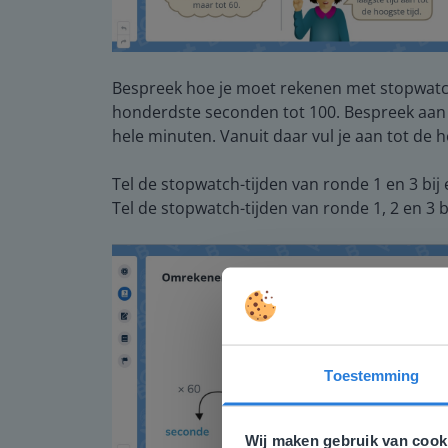
Bespreek hoe je moet rekenen met stopwatch
honderdste seconden tot 100. Bespreek aan de
hele minuten. Vanuit daar vul je aan tot de h
Tel de stopwatch-tijden van ronde 1 en 3 bij 
Tel de stopwatch-tijden van ronde 1, 2 en 3 bi
Toestemming
Deze w
Gezien je
Wij maken gebruik van cook