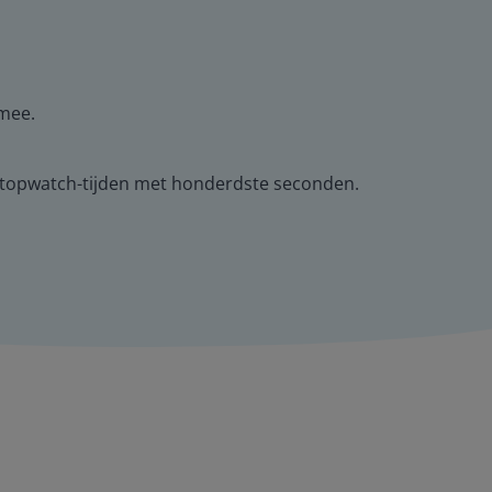
rmee.
n stopwatch-tijden met honderdste seconden.