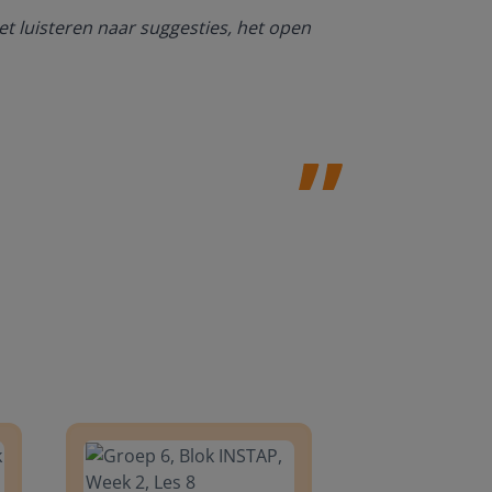
Ik ben heel bl
et luisteren naar suggesties, het open
NT2. De mogel
kan werken. O
Jolanda Steij
8
Groep 6, Blok INSTAP, Week 2, Les 8