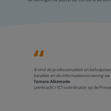
den, de
Ik vind de professionaliteit en behulpza
n om met
karakter en de informatievoorziening via 
Tamara Alkemade
Leerkracht / ICT-coördinator op de Prins