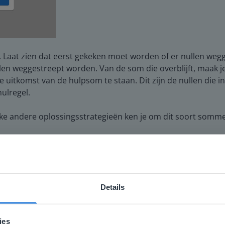
t. Laat zien dat eerst gekeken moet worden of er nullen w
len weggestreept worden. Van de som die overblijft, maak 
e uitkomst van de hulpsom te staan. Dit zijn de nullen die i
ulregel.
elke andere oplossingsstrategieën ken je om dit soort somm
Details
ebsite komt niet overeen met je locati
 locatie, denken we dat je misschien liever naar de website 
ies