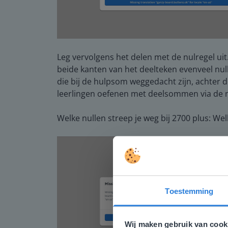
Leg vervolgens het delen met de nulregel ui
beide kanten van het deelteken evenveel nul
die bij de hulpsom weggedacht zijn, achter d
leerlingen oefenen met deelsommen via de n
Welke nullen streep je weg bij 2700 plus: W
Toestemming
Deze w
Gezien je
Wij maken gebruik van cook