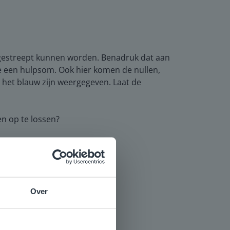
eggestreept kunnen worden. Benadruk dat aan
je een hulpsom. Ook hier komen de nullen,
n het blauw zijn weergegeven. Laat de
en op te lossen?
Over
e
voor