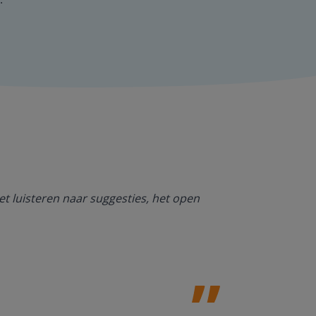
Ik ben heel bl
et luisteren naar suggesties, het open
NT2. De mogel
kan werken. O
Jolanda Steij