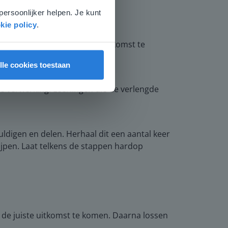
persoonlijker helpen. Je kunt
kie policy
.
appen gezet zijn om tot de uitkomst te
lle cookies toestaan
 verwerking. Leerlingen die de verlengde
uldigen en delen. Herhaal dit een aantal keer
ijpen. Laat telkens de stappen hardop
t de juiste uitkomst te komen. Daarna lossen
.